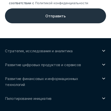
соответствии с
Политикой конфиденциальности
Отправить
Стратегия, исследования и аналитика
О направлении
Развитие цифровых продуктов и сервисов
Обзоры рынка и аналитические исследования
О направлении
Бенчмаркинг-исследования
Развитие финансовых и информационных
Трендвотчинг и информационный сервис
технологий
О направлении
Пилотирование инициатив
Репозиторий Ассоциации
О направлении
Сообщество FinDevSecOps