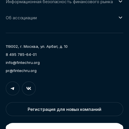
Информационная безопасность финансового рынка
Площадка пилотного тестирования
Совет архитекторов Ассоциации
О направлении
Ключевые пилоты
Об ассоциации
Рабочие группы
Направления работы
Ассоциация
Пресс-центр
119002, г. Москва, ул. Арбат, д. 10
Карьера
8 495 785-64-01
Контакты
info@fintechru.org
Документы
pr@fintechru.org
Вход
Укажите вашу корпоративную почту. На неё мы вышлем
ссылку для входа
Регистрация для новых компаний