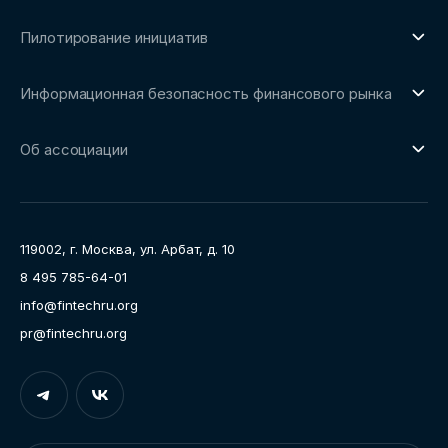
О направлении
Пилотирование инициатив
Репозиторий Ассоциации
О направлении
Сообщество FinDevSecOps
Информационная безопасность финансового рынка
Площадка пилотного тестирования
Совет архитекторов Ассоциации
О направлении
Ключевые пилоты
Об ассоциации
Рабочие группы
Направления работы
Ассоциация
Пресс-центр
119002, г. Москва, ул. Арбат, д. 10
Карьера
8 495 785-64-01
Контакты
info@fintechru.org
Документы
pr@fintechru.org
Вход
Укажите вашу корпоративную почту. На неё мы вышлем