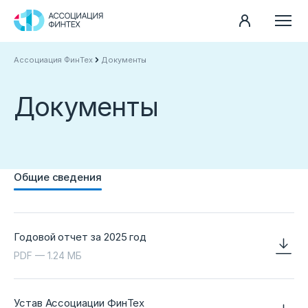
Ассоциация ФинТех
Документы
Направления
Ассоциация
Документы
Пресс-центр
Карьера
Контакты
Общие сведения
Документы
Годовой отчет за 2025 год
PDF — 1.24 МБ
Устав Ассоциации ФинТех