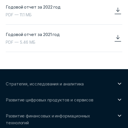
Годовой отчет за 2022 год
PDF — 11.1 МБ
Годовой отчет за 2021 год
PDF — 5.46 МБ
Стратегия, исследования и аналитика
О направлении
Развитие цифровых продуктов и сервисов
Обзоры рынка и аналитические исследования
О направлении
Бенчмаркинг-исследования
Развитие финансовых и информационных
Трендвотчинг и информационный сервис
технологий