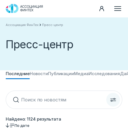
Ассоциация ФинТех
Пресс-центр
Направления
Ассоциация
Пресс-центр
Пресс-центр
Карьера
Контакты
Последние
Новости
Публикации
Медиа
Исследования
Да
Документы
Найдено:
1124 результата
По дате