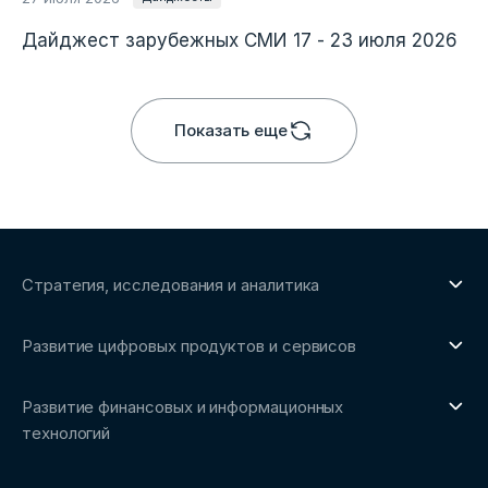
Дайджест зарубежных СМИ 17 - 23 июля 2026
Показать еще
Стратегия, исследования и аналитика
О направлении
Развитие цифровых продуктов и сервисов
Обзоры рынка и аналитические исследования
О направлении
Бенчмаркинг-исследования
Развитие финансовых и информационных
Трендвотчинг и информационный сервис
технологий
О направлении