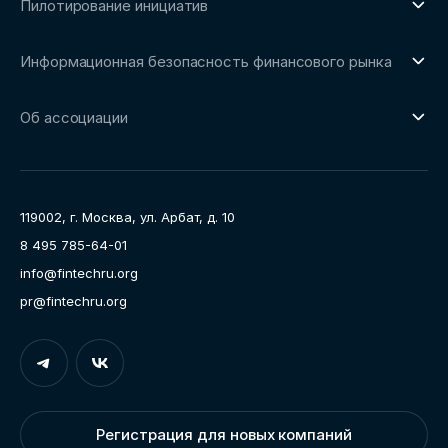
Пилотирование инициатив
Репозиторий Ассоциации
О направлении
Сообщество FinDevSecOps
Информационная безопасность финансового рынка
Площадка пилотного тестирования
Совет архитекторов Ассоциации
О направлении
Ключевые пилоты
Об ассоциации
Рабочие группы
Направления работы
Ассоциация
Пресс-центр
119002, г. Москва, ул. Арбат, д. 10
Карьера
8 495 785-64-01
Контакты
info@fintechru.org
Документы
pr@fintechru.org
Вход
Укажите вашу корпоративную почту. На неё мы вышлем
ссылку для входа
Регистрация для новых компаний