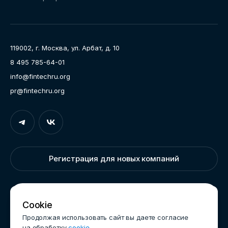
Направления работы
Ассоциация
Пресс-центр
119002, г. Москва, ул. Арбат, д. 10
Карьера
8 495 785-64-01
Контакты
info@fintechru.org
Документы
pr@fintechru.org
Вход
Укажите вашу корпоративную почту. На неё мы вышлем
ссылку для входа
Регистрация для новых компаний
Корпоративный email
Написать нам
Cookie
Продолжая использовать сайт вы даете согласие
на обработку
cookie