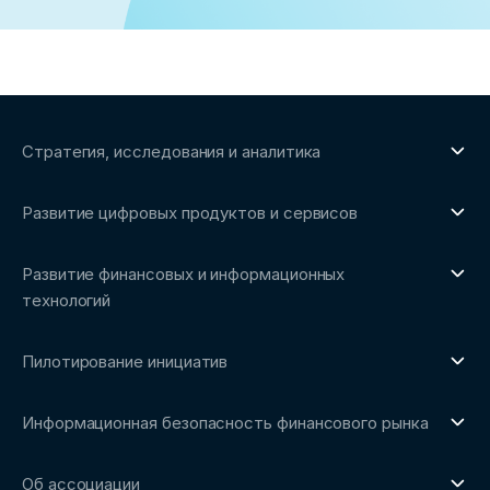
Стратегия, исследования и аналитика
О направлении
Развитие цифровых продуктов и сервисов
Обзоры рынка и аналитические исследования
О направлении
Бенчмаркинг-исследования
Развитие финансовых и информационных
Трендвотчинг и информационный сервис
технологий
О направлении
Пилотирование инициатив
Репозиторий Ассоциации
О направлении
Сообщество FinDevSecOps
Информационная безопасность финансового рынка
Площадка пилотного тестирования
Совет архитекторов Ассоциации
О направлении
Ключевые пилоты
Об ассоциации
Рабочие группы