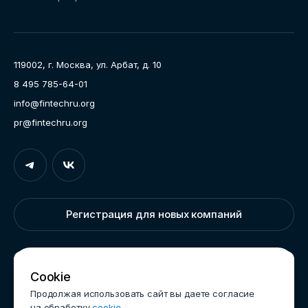
Направления работы
Ассоциация
Пресс-центр
119002, г. Москва, ул. Арбат, д. 10
Карьера
8 495 785-64-01
Контакты
info@fintechru.org
Документы
pr@fintechru.org
Вход
Укажите вашу корпоративную почту. На неё мы вышлем
ссылку для входа
Регистрация для новых компаний
Корпоративный email
Написать нам
Cookie
Продолжая использовать сайт вы даете согласие
на обработку
cookie