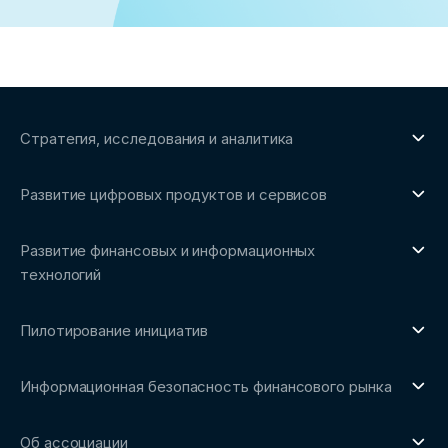
Стратегия, исследования и аналитика
О направлении
Развитие цифровых продуктов и сервисов
Обзоры рынка и аналитические исследования
О направлении
Бенчмаркинг-исследования
Развитие финансовых и информационных
Трендвотчинг и информационный сервис
технологий
О направлении
Пилотирование инициатив
Репозиторий Ассоциации
О направлении
Сообщество FinDevSecOps
Информационная безопасность финансового рынка
Площадка пилотного тестирования
Совет архитекторов Ассоциации
О направлении
Ключевые пилоты
Об ассоциации
Рабочие группы