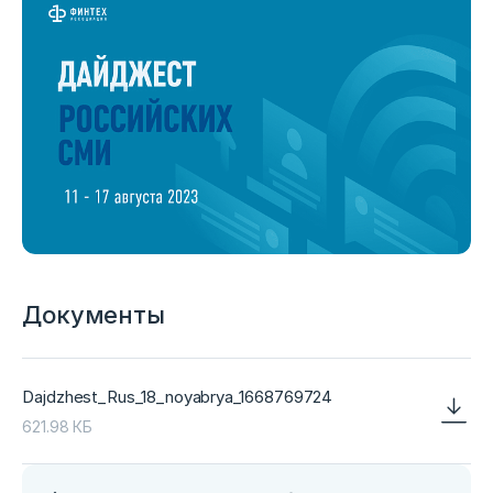
Документы
Dajdzhest_Rus_18_noyabrya_1668769724
621.98 КБ