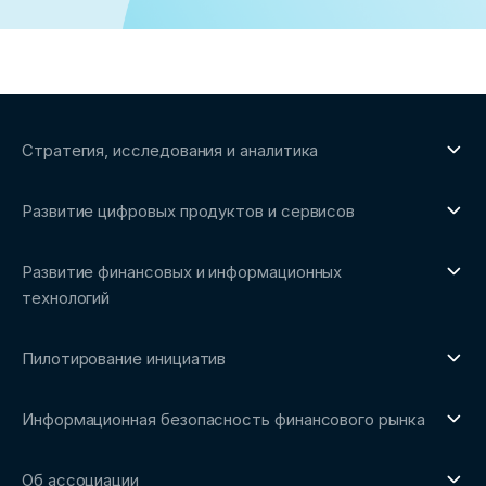
Стратегия, исследования и аналитика
О направлении
Развитие цифровых продуктов и сервисов
Обзоры рынка и аналитические исследования
О направлении
Бенчмаркинг-исследования
Развитие финансовых и информационных
Трендвотчинг и информационный сервис
технологий
О направлении
Пилотирование инициатив
Репозиторий Ассоциации
О направлении
Сообщество FinDevSecOps
Информационная безопасность финансового рынка
Площадка пилотного тестирования
Совет архитекторов Ассоциации
О направлении
Ключевые пилоты
Об ассоциации
Рабочие группы