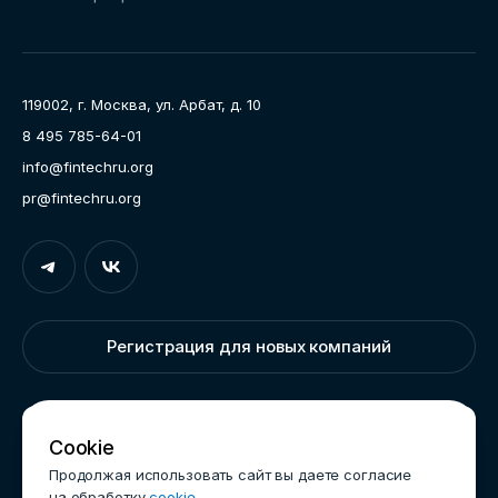
Направления работы
Ассоциация
Пресс-центр
119002, г. Москва, ул. Арбат, д. 10
Карьера
8 495 785-64-01
Контакты
info@fintechru.org
Документы
pr@fintechru.org
Вход
Укажите вашу корпоративную почту. На неё мы вышлем
ссылку для входа
Регистрация для новых компаний
Корпоративный email
Написать нам
Cookie
Продолжая использовать сайт вы даете согласие
на обработку
cookie