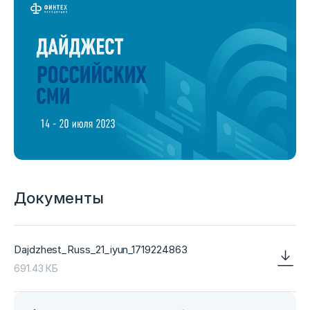
Документы
Dajdzhest_Russ_21_iyun_1719224863
691.43 КБ