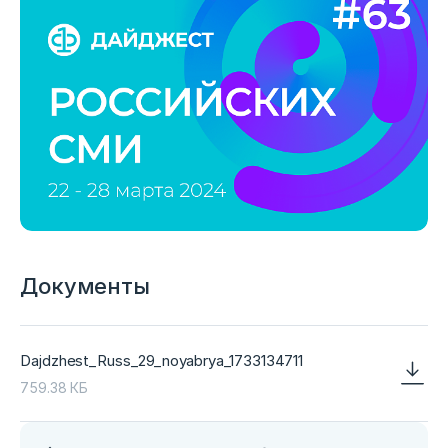
Документы
Dajdzhest_Russ_29_noyabrya_1733134711
759.38 КБ