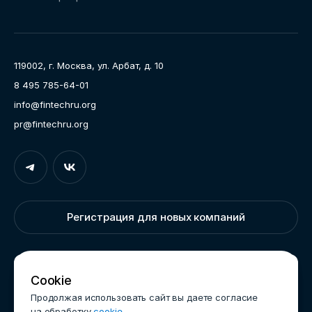
Направления работы
Ассоциация
Пресс-центр
119002, г. Москва, ул. Арбат, д. 10
Карьера
8 495 785-64-01
Контакты
info@fintechru.org
Документы
pr@fintechru.org
Вход
Укажите вашу корпоративную почту. На неё мы вышлем
ссылку для входа
Регистрация для новых компаний
Корпоративный email
Написать нам
Cookie
Продолжая использовать сайт вы даете согласие
на обработку
cookie