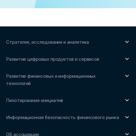
Стратегия, исследования и аналитика
О направлении
Развитие цифровых продуктов и сервисов
Обзоры рынка и аналитические исследования
О направлении
Бенчмаркинг-исследования
Развитие финансовых и информационных
Трендвотчинг и информационный сервис
технологий
О направлении
Пилотирование инициатив
Репозиторий Ассоциации
О направлении
Сообщество FinDevSecOps
Информационная безопасность финансового рынка
Площадка пилотного тестирования
Совет архитекторов Ассоциации
О направлении
Ключевые пилоты
Об ассоциации
Рабочие группы