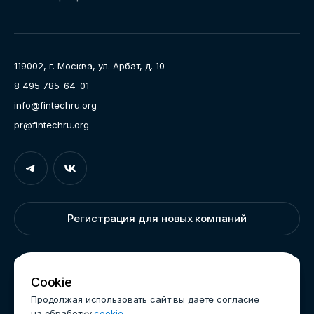
Направления работы
Ассоциация
Пресс-центр
119002, г. Москва, ул. Арбат, д. 10
Карьера
8 495 785-64-01
Контакты
info@fintechru.org
Документы
pr@fintechru.org
Вход
Укажите вашу корпоративную почту. На неё мы вышлем
ссылку для входа
Регистрация для новых компаний
Корпоративный email
Написать нам
Cookie
Продолжая использовать сайт вы даете согласие
на обработку
cookie