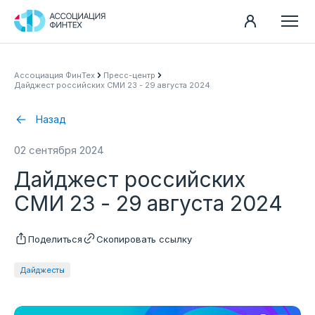
Направления
Ассоциация ФинТех
Пресс-центр
Дайджест российских СМИ 23 - 29 августа 2024
Ассоциация
Пресс-центр
Назад
Карьера
02 сентября 2024
Контакты
Дайджест российских
Документы
СМИ 23 - 29 августа 2024
Поделиться
Скопировать ссылку
Дайджесты