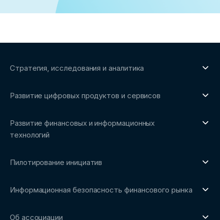
Стратегия, исследования и аналитика
О направлении
Развитие цифровых продуктов и сервисов
Обзоры рынка и аналитические исследования
О направлении
Бенчмаркинг-исследования
Развитие финансовых и информационных
Трендвотчинг и информационный сервис
технологий
О направлении
Пилотирование инициатив
Репозиторий Ассоциации
О направлении
Сообщество FinDevSecOps
Информационная безопасность финансового рынка
Площадка пилотного тестирования
Совет архитекторов Ассоциации
О направлении
Ключевые пилоты
Об ассоциации
Рабочие группы