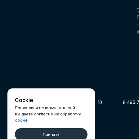
О
Cookie
119002, г. Москва, ул. Арбат, д. 10
8 495 
Продолжая использовать сайт
вы даете согласие на обработку
cookie
Принять
© 2025 Ассоциация ФинТех
О