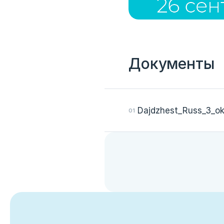
Документы
Dajdzhest_Russ_3_o
Вход
Укажите вашу корпоративную почту. На неё мы выш
для входа