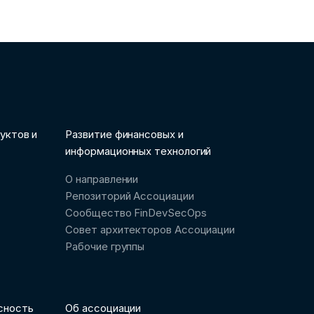
уктов и
Развитие финансовых и
информационных технологий
О направлении
Репозиторий Ассоциации
Сообщество FinDevSecOps
Совет архитекторов Ассоциации
Рабочие группы
сность
Об ассоциации