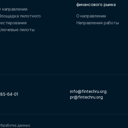
финансового рынка
 направлении
Площадка пилотного
О направлении
тестирования
Направления работы
Ключевые пилоты
info@fintechru.org
785-64-01
pr@fintechru.org
бработка данных