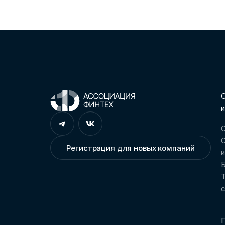
С
и
О
О
Регистрация для новых компаний
Т
П