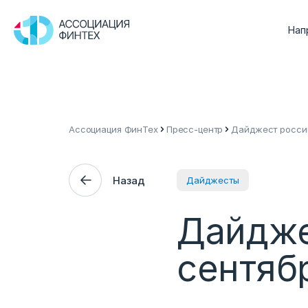
Нап
Ассоциация ФинТех
Пресс-центр
Дайджест россий
Назад
Дайджесты
Дайдже
сентяб