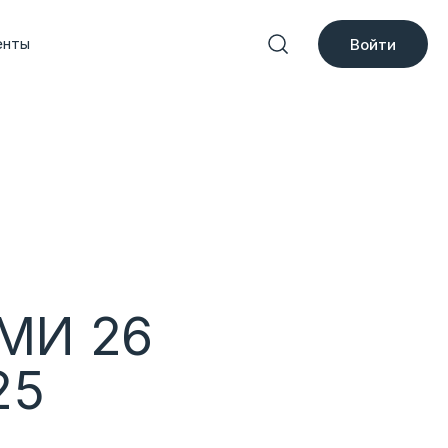
енты
Войти
СМИ 26
25