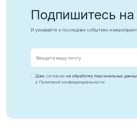
Подпишитесь на
Корпоративный email
И узнавайте о последних событиях и мероприя
Войти
Введите вашу почту
Нет учетной записи?
Зарегистриров
Даю
согласие
на обработку персональных данны
с
Политикой конфиденциальности