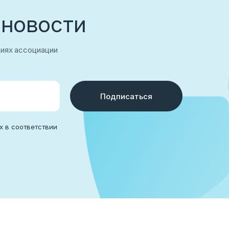
 новости
тиях ассоциации
Подписаться
аться
х в соответствии