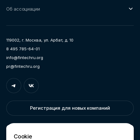
О направлении
Ключевые пилоты
Об ассоциации
Рабочие группы
Направления работы
Ассоциация
Пресс-центр
119002, г. Москва, ул. Арбат, д. 10
Карьера
8 495 785-64-01
Контакты
info@fintechru.org
Документы
pr@fintechru.org
Вход
Укажите вашу корпоративную почту. На неё мы вышлем
ссылку для входа
Регистрация для новых компаний
Корпоративный email
Написать нам
Cookie