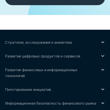
Стратегия, исследования и аналитика
О направлении
Развитие цифровых продуктов и сервисов
Обзоры рынка и аналитические исследования
О направлении
Бенчмаркинг-исследования
Развитие финансовых и информационных
Трендвотчинг и информационный сервис
технологий
О направлении
Пилотирование инициатив
Репозиторий Ассоциации
О направлении
Сообщество FinDevSecOps
Информационная безопасность финансового рынка
Площадка пилотного тестирования
Совет архитекторов Ассоциации