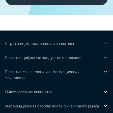
Стратегия, исследования и аналитика
О направлении
Развитие цифровых продуктов и сервисов
Обзоры рынка и аналитические исследования
О направлении
Бенчмаркинг-исследования
Развитие финансовых и информационных
Трендвотчинг и информационный сервис
технологий
О направлении
Пилотирование инициатив
Репозиторий Ассоциации
О направлении
Сообщество FinDevSecOps
Информационная безопасность финансового рынка
Площадка пилотного тестирования
Совет архитекторов Ассоциации