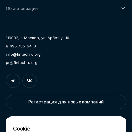
О направлении
Ключевые пилоты
Об ассоциации
Рабочие группы
Направления работы
Ассоциация
Пресс-центр
119002, г. Москва, ул. Арбат, д. 10
Карьера
8 495 785-64-01
Контакты
info@fintechru.org
Документы
pr@fintechru.org
Вход
Укажите вашу корпоративную почту. На неё мы вышлем
ссылку для входа
Регистрация для новых компаний
Корпоративный email
Написать нам
Cookie