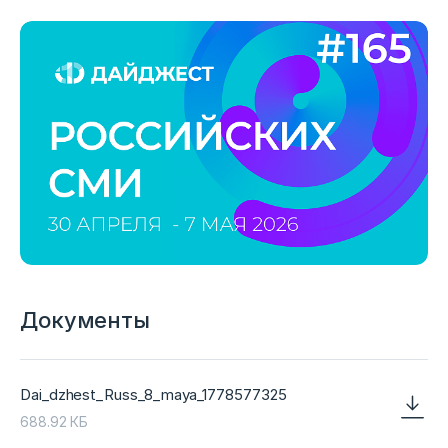
Документы
Dai_dzhest_Russ_8_maya_1778577325
688.92 КБ