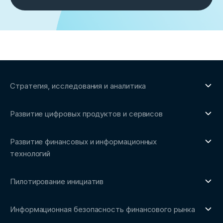
Стратегия, исследования и аналитика
О направлении
Развитие цифровых продуктов и сервисов
Обзоры рынка и аналитические исследования
О направлении
Бенчмаркинг-исследования
Развитие финансовых и информационных
Трендвотчинг и информационный сервис
технологий
О направлении
Пилотирование инициатив
Репозиторий Ассоциации
О направлении
Сообщество FinDevSecOps
Информационная безопасность финансового рынка
Площадка пилотного тестирования
Совет архитекторов Ассоциации