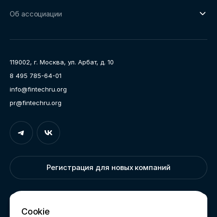
О направлении
Ключевые пилоты
Об ассоциации
Рабочие группы
Направления работы
Ассоциация
Пресс-центр
119002, г. Москва, ул. Арбат, д. 10
Карьера
8 495 785-64-01
Контакты
info@fintechru.org
Документы
pr@fintechru.org
Вход
Укажите вашу корпоративную почту. На неё мы вышлем
ссылку для входа
Регистрация для новых компаний
Корпоративный email
Написать нам
Cookie