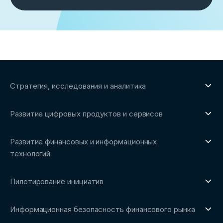
Стратегия, исследования и аналитика
О направлении
Развитие цифровых продуктов и сервисов
Обзоры рынка и аналитические исследования
О направлении
Бенчмаркинг-исследования
Развитие финансовых и информационных
Трендвотчинг и информационный сервис
технологий
О направлении
Пилотирование инициатив
Репозиторий Ассоциации
О направлении
Сообщество FinDevSecOps
Информационная безопасность финансового рынка
Площадка пилотного тестирования
Совет архитекторов Ассоциации