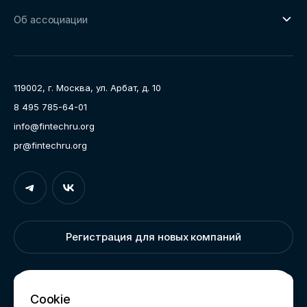
О направлении
Ключевые пилоты
Об ассоциации
Рабочие группы
Направления работы
Ассоциация
Пресс-центр
119002, г. Москва, ул. Арбат, д. 10
Карьера
8 495 785-64-01
Контакты
info@fintechru.org
Документы
pr@fintechru.org
Вход
Укажите вашу корпоративную почту. На неё мы вышлем
ссылку для входа
Регистрация для новых компаний
Корпоративный email
Написать нам
Cookie