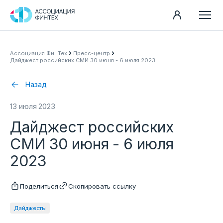
Направления
Ассоциация ФинТех
Пресс-центр
Дайджест российских СМИ 30 июня - 6 июля 2023
Ассоциация
Пресс-центр
Назад
Карьера
13 июля 2023
Контакты
Дайджест российских
Документы
СМИ 30 июня - 6 июля
2023
Поделиться
Скопировать ссылку
Дайджесты