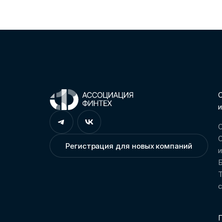
С
и
О
О
Регистрация для новых компаний
Т
П