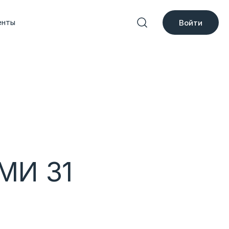
енты
Войти
МИ 31