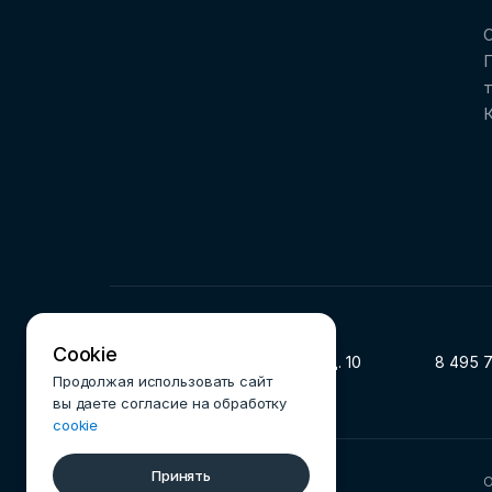
О
Cookie
119002, г. Москва, ул. Арбат, д. 10
8 495 
Продолжая использовать сайт
вы даете согласие на обработку
cookie
Принять
© 2025 Ассоциация ФинТех
О