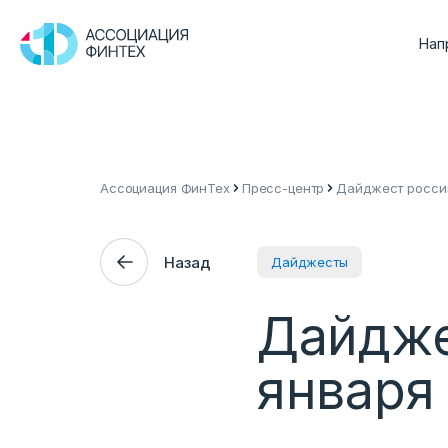
Нап
Ассоциация ФинТех
Пресс-центр
Дайджест россий
Назад
Дайджесты
Дайдже
января