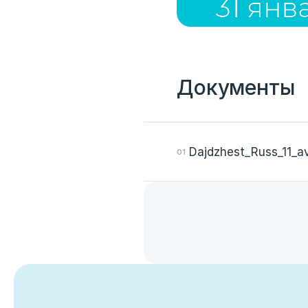
Документы
Dajdzhest_Russ_11_
Вход
Укажите вашу корпоративную почту. На неё мы выш
для входа