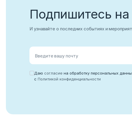
Подпишитесь на
Корпоративный email
И узнавайте о последних событиях и мероприя
Войти
Введите вашу почту
Нет учетной записи?
Зарегистриров
Даю
согласие
на обработку персональных данны
с
Политикой конфиденциальности