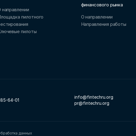
финансового рынка
 направлении
Площадка пилотного
О направлении
тестирования
Направления работы
Ключевые пилоты
info@fintechru.org
785-64-01
pr@fintechru.org
бработка данных