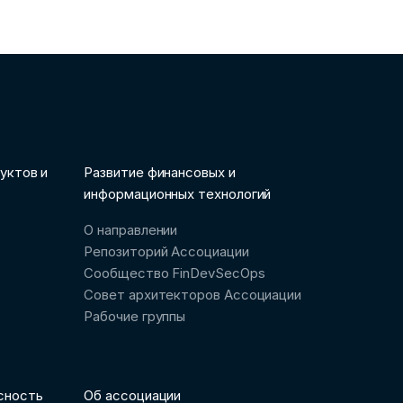
уктов и
Развитие финансовых и
информационных технологий
О направлении
Репозиторий Ассоциации
Сообщество FinDevSecOps
Совет архитекторов Ассоциации
Рабочие группы
сность
Об ассоциации