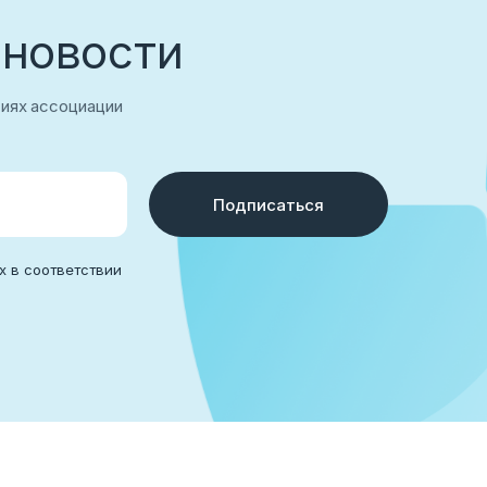
 новости
тиях ассоциации
Подписаться
аться
х в соответствии