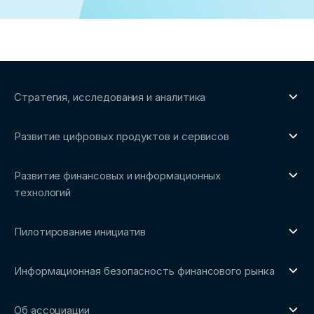
Стратегия, исследования и аналитика
О направлении
Развитие цифровых продуктов и сервисов
Обзоры рынка и аналитические исследования
О направлении
Бенчмаркинг-исследования
Развитие финансовых и информационных
Трендвотчинг и информационный сервис
технологий
О направлении
Пилотирование инициатив
Репозиторий Ассоциации
О направлении
Сообщество FinDevSecOps
Информационная безопасность финансового рынка
Площадка пилотного тестирования
Совет архитекторов Ассоциации
О направлении
Ключевые пилоты
Об ассоциации
Рабочие группы