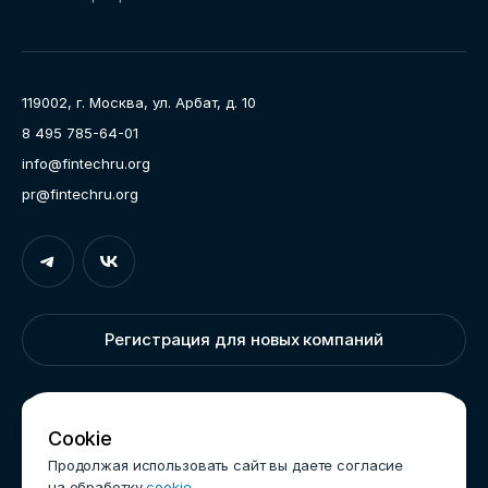
Направления работы
Ассоциация
Пресс-центр
119002, г. Москва, ул. Арбат, д. 10
Карьера
8 495 785-64-01
Контакты
info@fintechru.org
Документы
pr@fintechru.org
Вход
Укажите вашу корпоративную почту. На неё мы вышлем
ссылку для входа
Регистрация для новых компаний
Корпоративный email
Написать нам
Cookie
Продолжая использовать сайт вы даете согласие
на обработку
cookie