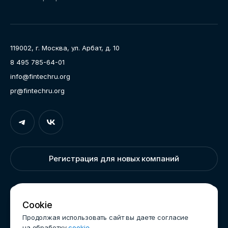
Направления работы
Ассоциация
Пресс-центр
119002, г. Москва, ул. Арбат, д. 10
Карьера
8 495 785-64-01
Контакты
info@fintechru.org
Документы
pr@fintechru.org
Вход
Укажите вашу корпоративную почту. На неё мы вышлем
ссылку для входа
Регистрация для новых компаний
Корпоративный email
Написать нам
Cookie
Продолжая использовать сайт вы даете согласие
на обработку
cookie