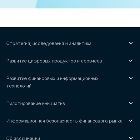
Стратегия, исследования и аналитика
О направлении
Развитие цифровых продуктов и сервисов
Обзоры рынка и аналитические исследования
О направлении
Бенчмаркинг-исследования
Развитие финансовых и информационных
Трендвотчинг и информационный сервис
технологий
О направлении
Пилотирование инициатив
Репозиторий Ассоциации
О направлении
Сообщество FinDevSecOps
Информационная безопасность финансового рынка
Площадка пилотного тестирования
Совет архитекторов Ассоциации
О направлении
Ключевые пилоты
Об ассоциации
Рабочие группы