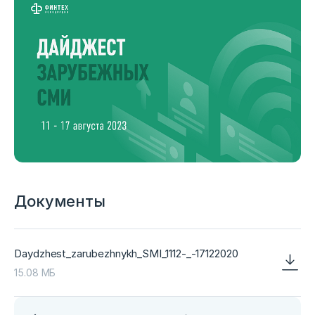
Документы
Daydzhest_zarubezhnykh_SMI_1112-_-17122020
15.08 МБ