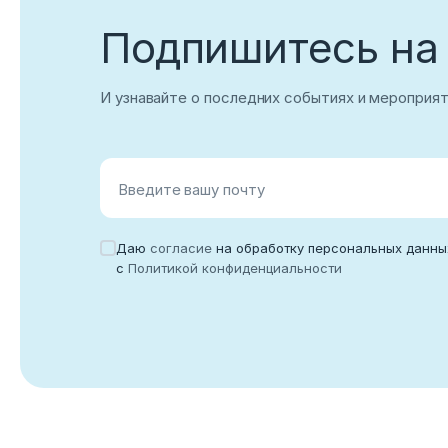
Подпишитесь на
Корпоративный email
И узнавайте о последних событиях и мероприя
Войти
Введите вашу почту
Нет учетной записи?
Зарегистриров
Даю
согласие
на обработку персональных данны
с
Политикой конфиденциальности