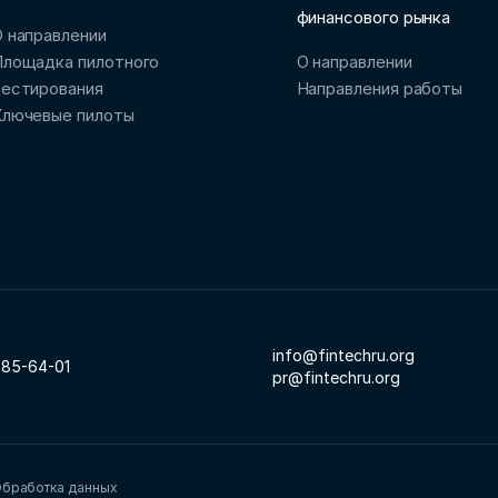
финансового рынка
 направлении
Площадка пилотного
О направлении
тестирования
Направления работы
Ключевые пилоты
info@fintechru.org
785-64-01
pr@fintechru.org
бработка данных