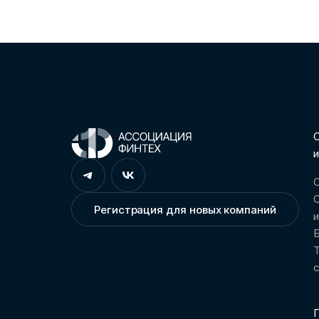
С
и
О
О
Регистрация для новых компаний
Т
П