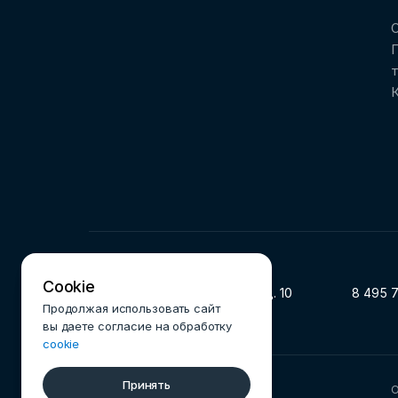
О
Cookie
119002, г. Москва, ул. Арбат, д. 10
8 495 
Продолжая использовать сайт
вы даете согласие на обработку
cookie
Принять
© 2025 Ассоциация ФинТех
О