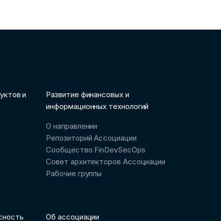
уктов и
Развитие финансовых и
информационных технологий
О направлении
Репозиторий Ассоциации
Сообщество FinDevSecOps
Совет архитекторов Ассоциации
Рабочие группы
сность
Об ассоциации