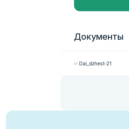
Документы
Dai_dzhest-21
Вход
Укажите вашу корпоративную почту. На неё мы выш
для входа