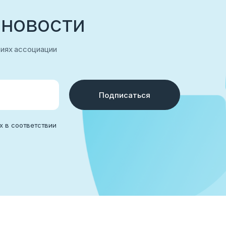
 новости
тиях ассоциации
Подписаться
аться
х в соответствии