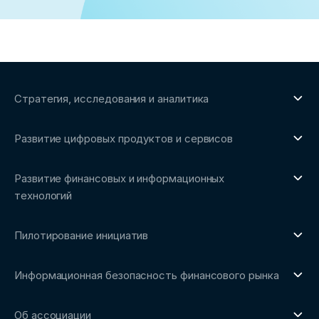
Стратегия, исследования и аналитика
О направлении
Развитие цифровых продуктов и сервисов
Обзоры рынка и аналитические исследования
О направлении
Бенчмаркинг-исследования
Развитие финансовых и информационных
Трендвотчинг и информационный сервис
технологий
О направлении
Пилотирование инициатив
Репозиторий Ассоциации
О направлении
Сообщество FinDevSecOps
Информационная безопасность финансового рынка
Площадка пилотного тестирования
Совет архитекторов Ассоциации
О направлении
Ключевые пилоты
Об ассоциации
Рабочие группы