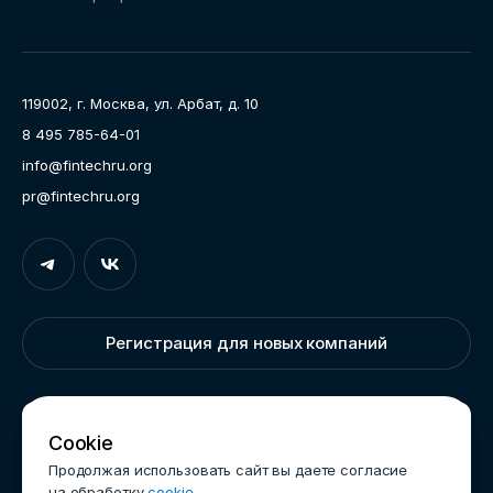
Направления работы
Ассоциация
Пресс-центр
119002, г. Москва, ул. Арбат, д. 10
Карьера
8 495 785-64-01
Контакты
info@fintechru.org
Документы
pr@fintechru.org
Вход
Укажите вашу корпоративную почту. На неё мы вышлем
ссылку для входа
Регистрация для новых компаний
Корпоративный email
Написать нам
Cookie
Продолжая использовать сайт вы даете согласие
на обработку
cookie