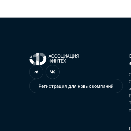
С
и
О
О
Регистрация для новых компаний
Т
П