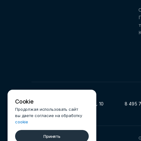
О
Cookie
119002, г. Москва, ул. Арбат, д. 10
8 495 
Продолжая использовать сайт
вы даете согласие на обработку
cookie
Принять
© 2025 Ассоциация ФинТех
О