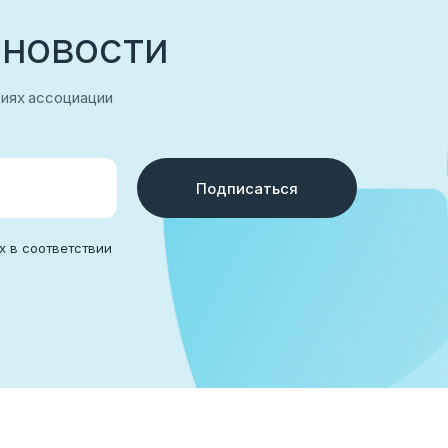
 новости
тиях ассоциации
Подписаться
аться
х в соответствии