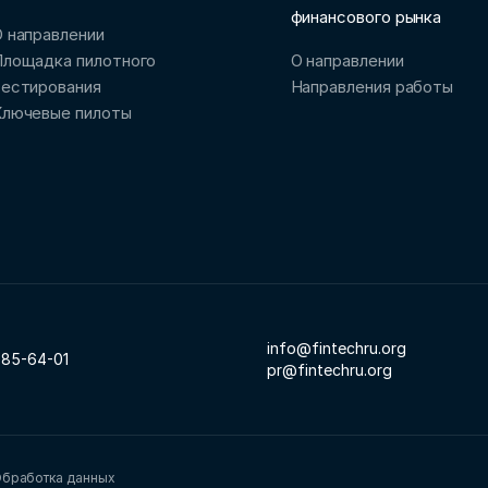
финансового рынка
 направлении
Площадка пилотного
О направлении
тестирования
Направления работы
Ключевые пилоты
info@fintechru.org
785-64-01
pr@fintechru.org
бработка данных