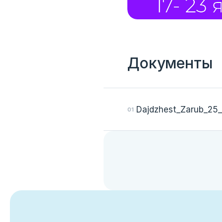
Документы
Dajdzhest_Zarub_25
Вход
Укажите вашу корпоративную почту. На неё мы выш
для входа