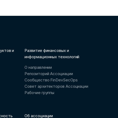
уктов и
Развитие финансовых и
информационных технологий
О направлении
Репозиторий Ассоциации
Сообщество FinDevSecOps
Совет архитекторов Ассоциации
Рабочие группы
сность
Об ассоциации