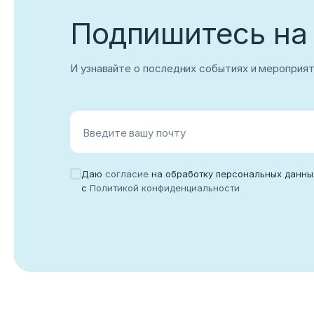
Подпишитесь на
Корпоративный email
И узнавайте о последних событиях и мероприя
Войти
Введите вашу почту
Нет учетной записи?
Зарегистриров
Даю
согласие
на обработку персональных данны
с
Политикой конфиденциальности