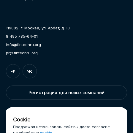
Направления работы
Ассоциация
Пресс-центр
119002, г. Москва, ул. Арбат, д. 10
Карьера
8 495 785-64-01
Контакты
info@fintechru.org
Документы
pr@fintechru.org
Вход
Укажите вашу корпоративную почту. На неё мы вышлем
ссылку для входа
Регистрация для новых компаний
Корпоративный email
Написать нам
Cookie
Продолжая использовать сайт вы даете согласие
на обработку
cookie