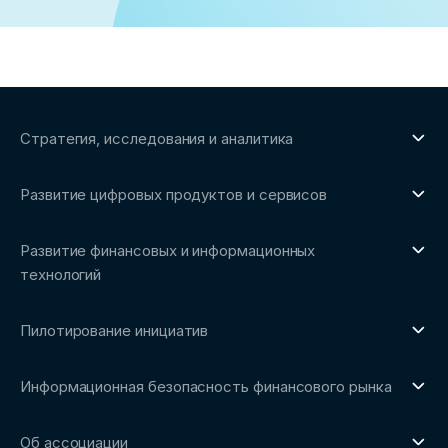
Стратегия, исследования и аналитика
О направлении
Развитие цифровых продуктов и сервисов
Обзоры рынка и аналитические исследования
О направлении
Бенчмаркинг-исследования
Развитие финансовых и информационных
Трендвотчинг и информационный сервис
технологий
О направлении
Пилотирование инициатив
Репозиторий Ассоциации
О направлении
Сообщество FinDevSecOps
Информационная безопасность финансового рынка
Площадка пилотного тестирования
Совет архитекторов Ассоциации
О направлении
Ключевые пилоты
Об ассоциации
Рабочие группы