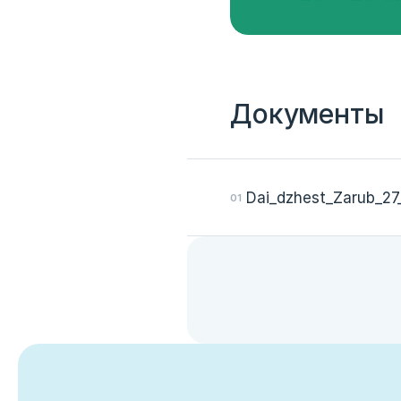
Документы
Dai_dzhest_Zarub_2
Вход
Укажите вашу корпоративную почту. На неё мы выш
для входа