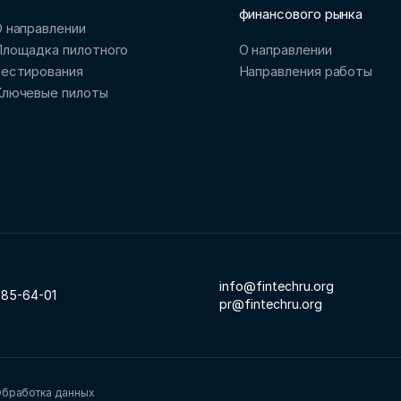
финансового рынка
 направлении
Площадка пилотного
О направлении
тестирования
Направления работы
Ключевые пилоты
info@fintechru.org
785-64-01
pr@fintechru.org
бработка данных