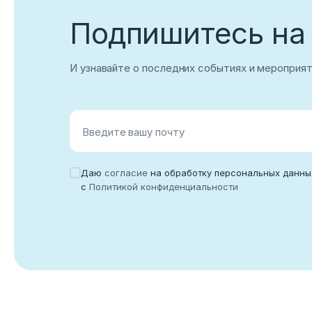
Подпишитесь на
Корпоративный email
И узнавайте о последних событиях и мероприя
Войти
Введите вашу почту
Нет учетной записи?
Зарегистриров
Даю
согласие
на обработку персональных данны
с
Политикой конфиденциальности