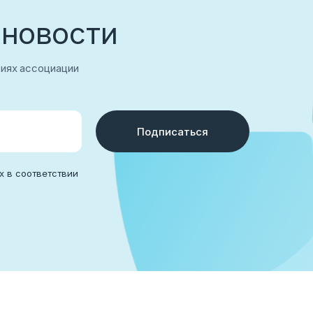
 новости
тиях ассоциации
Подписаться
аться
х в соответствии