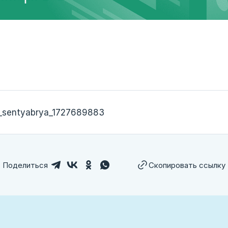
7_sentyabrya_1727689883
Поделиться
Скопировать ссылку
лем ссылку