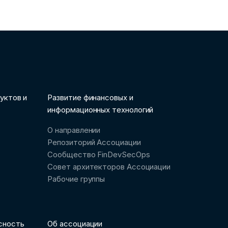
уктов и
Развитие финансовых и
информационных технологий
О направлении
Репозиторий Ассоциации
Сообщество FinDevSecOps
Совет архитекторов Ассоциации
Рабочие группы
сность
Об ассоциации