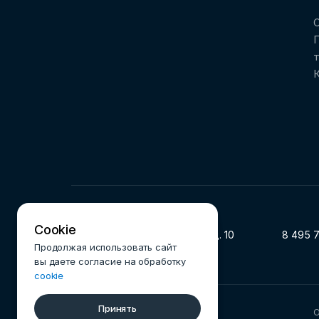
О
Cookie
119002, г. Москва, ул. Арбат, д. 10
8 495 
Продолжая использовать сайт
вы даете согласие на обработку
cookie
Принять
© 2025 Ассоциация ФинТех
О