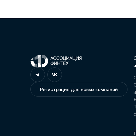
С
и
О
О
Регистрация для новых компаний
Т
П