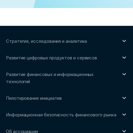
Стратегия, исследования и аналитика
О направлении
Развитие цифровых продуктов и сервисов
Обзоры рынка и аналитические исследования
О направлении
Бенчмаркинг-исследования
Развитие финансовых и информационных
Трендвотчинг и информационный сервис
технологий
О направлении
Пилотирование инициатив
Репозиторий Ассоциации
О направлении
Сообщество FinDevSecOps
Информационная безопасность финансового рынка
Площадка пилотного тестирования
Совет архитекторов Ассоциации
О направлении
Ключевые пилоты
Об ассоциации
Рабочие группы