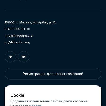
Направления работы
Ассоциация
Пресс-центр
119002, г. Москва, ул. Арбат, д. 10
Карьера
8 495 785-64-01
Контакты
info@fintechru.org
Документы
pr@fintechru.org
Вход
Укажите вашу корпоративную почту. На неё мы вышлем
ссылку для входа
Регистрация для новых компаний
Корпоративный email
Написать нам
Cookie
Продолжая использовать сайт вы даете согласие
на обработку
cookie