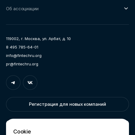
О направлении
Ключевые пилоты
Об ассоциации
Рабочие группы
Направления работы
Ассоциация
Пресс-центр
119002, г. Москва, ул. Арбат, д. 10
Карьера
8 495 785-64-01
Контакты
info@fintechru.org
Документы
pr@fintechru.org
Вход
Укажите вашу корпоративную почту. На неё мы вышлем
ссылку для входа
Регистрация для новых компаний
Корпоративный email
Написать нам
Cookie