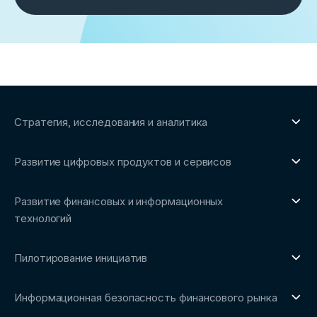
Стратегия, исследования и аналитика
О направлении
Развитие цифровых продуктов и сервисов
Обзоры рынка и аналитические исследования
О направлении
Бенчмаркинг-исследования
Развитие финансовых и информационных
Трендвотчинг и информационный сервис
технологий
О направлении
Пилотирование инициатив
Репозиторий Ассоциации
О направлении
Сообщество FinDevSecOps
Информационная безопасность финансового рынка
Площадка пилотного тестирования
Совет архитекторов Ассоциации