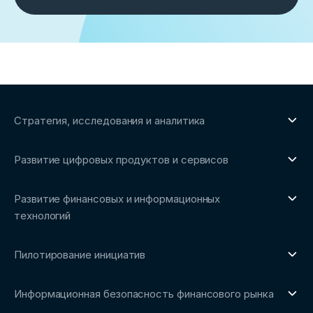
Стратегия, исследования и аналитика
О направлении
Развитие цифровых продуктов и сервисов
Обзоры рынка и аналитические исследования
О направлении
Бенчмаркинг-исследования
Развитие финансовых и информационных
Трендвотчинг и информационный сервис
технологий
О направлении
Пилотирование инициатив
Репозиторий Ассоциации
О направлении
Сообщество FinDevSecOps
Информационная безопасность финансового рынка
Площадка пилотного тестирования
Совет архитекторов Ассоциации