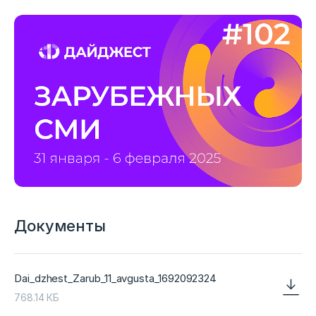
Документы
Dai_dzhest_Zarub_11_avgusta_1692092324
768.14 КБ