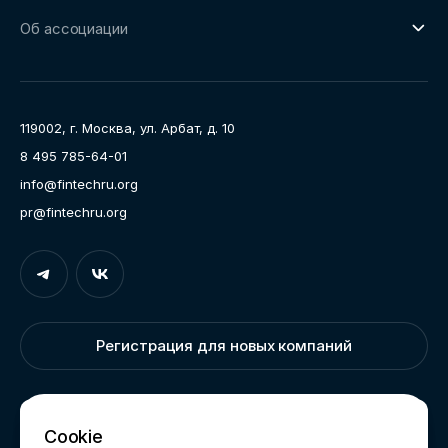
О направлении
Ключевые пилоты
Об ассоциации
Рабочие группы
Направления работы
Ассоциация
Пресс-центр
119002, г. Москва, ул. Арбат, д. 10
Карьера
8 495 785-64-01
Контакты
info@fintechru.org
Документы
pr@fintechru.org
Вход
Укажите вашу корпоративную почту. На неё мы вышлем
ссылку для входа
Регистрация для новых компаний
Корпоративный email
Написать нам
Cookie