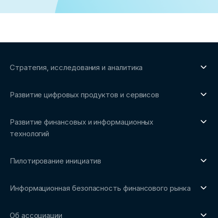
Стратегия, исследования и аналитика
О направлении
Развитие цифровых продуктов и сервисов
Обзоры рынка и аналитические исследования
О направлении
Бенчмаркинг-исследования
Развитие финансовых и информационных
Трендвотчинг и информационный сервис
технологий
О направлении
Пилотирование инициатив
Репозиторий Ассоциации
О направлении
Сообщество FinDevSecOps
Информационная безопасность финансового рынка
Площадка пилотного тестирования
Совет архитекторов Ассоциации
О направлении
Ключевые пилоты
Об ассоциации
Рабочие группы