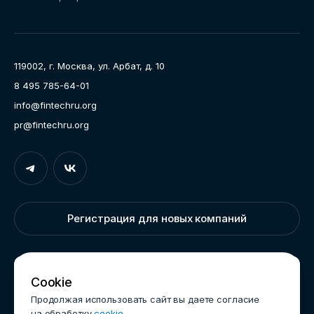
Направления работы
Ассоциация
Пресс-центр
119002, г. Москва, ул. Арбат, д. 10
Карьера
8 495 785-64-01
Контакты
info@fintechru.org
Документы
pr@fintechru.org
Вход
Укажите вашу корпоративную почту. На неё мы вышлем
ссылку для входа
Регистрация для новых компаний
Корпоративный email
Написать нам
Cookie
Продолжая использовать сайт вы даете согласие
на обработку
cookie