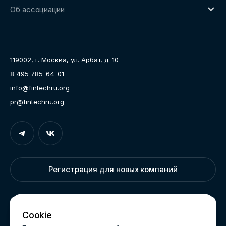
Ключевые пилоты
Об ассоциации
Рабочие группы
Направления работы
Ассоциация
Пресс-центр
119002, г. Москва, ул. Арбат, д. 10
Карьера
8 495 785-64-01
Контакты
info@fintechru.org
Документы
pr@fintechru.org
Вход
Укажите вашу корпоративную почту. На неё мы вышлем
ссылку для входа
Регистрация для новых компаний
Корпоративный email
Написать нам
Cookie