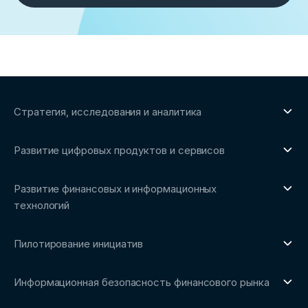
Стратегия, исследования и аналитика
О направлении
Развитие цифровых продуктов и сервисов
Обзоры рынка и аналитические исследования
О направлении
Бенчмаркинг-исследования
Развитие финансовых и информационных
Трендвотчинг и информационный сервис
технологий
О направлении
Пилотирование инициатив
Репозиторий Ассоциации
О направлении
Сообщество FinDevSecOps
Информационная безопасность финансового рынка
Площадка пилотного тестирования
Совет архитекторов Ассоциации
О направлении