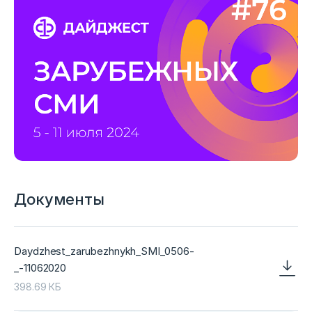
Документы
Daydzhest_zarubezhnykh_SMI_0506-
_-11062020
398.69 КБ