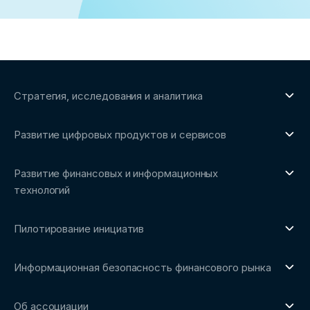
Стратегия, исследования и аналитика
О направлении
Развитие цифровых продуктов и сервисов
Обзоры рынка и аналитические исследования
О направлении
Бенчмаркинг-исследования
Развитие финансовых и информационных
Трендвотчинг и информационный сервис
технологий
О направлении
Пилотирование инициатив
Репозиторий Ассоциации
О направлении
Сообщество FinDevSecOps
Информационная безопасность финансового рынка
Площадка пилотного тестирования
Совет архитекторов Ассоциации
О направлении
Ключевые пилоты
Об ассоциации
Рабочие группы