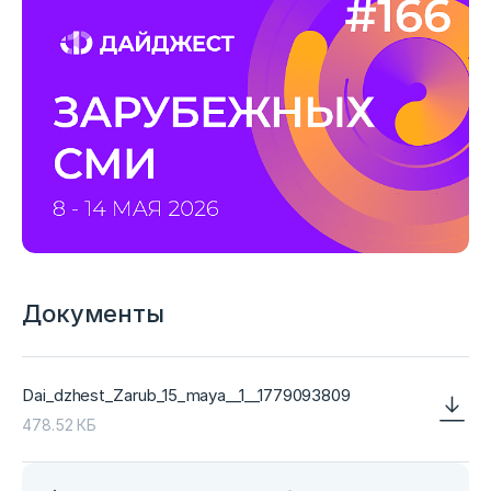
Документы
Dai_dzhest_Zarub_15_maya__1__1779093809
478.52 КБ