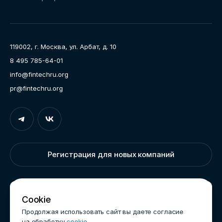
Направления работы
Ассоциация
Пресс-центр
119002, г. Москва, ул. Арбат, д. 10
Карьера
8 495 785-64-01
Контакты
info@fintechru.org
Документы
pr@fintechru.org
Вход
Укажите вашу корпоративную почту. На неё мы вышлем
ссылку для входа
Регистрация для новых компаний
Корпоративный email
Написать нам
Cookie
Продолжая использовать сайт вы даете согласие
на обработку
cookie