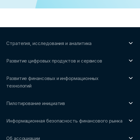
Стратегия, исследования и аналитика
О направлении
Развитие цифровых продуктов и сервисов
Обзоры рынка и аналитические исследования
О направлении
Бенчмаркинг-исследования
Развитие финансовых и информационных
Трендвотчинг и информационный сервис
технологий
О направлении
Пилотирование инициатив
Репозиторий Ассоциации
О направлении
Сообщество FinDevSecOps
Информационная безопасность финансового рынка
Площадка пилотного тестирования
Совет архитекторов Ассоциации
О направлении
Ключевые пилоты
Об ассоциации
Рабочие группы