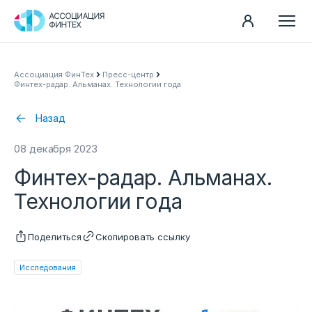
Направления
Ассоциация ФинТех
Пресс-центр
Финтех-радар. Альманах. Технологии года
Ассоциация
Пресс-центр
Назад
Карьера
08 декабря 2023
Контакты
Финтех-радар. Альманах.
Документы
Технологии года
Поделиться
Скопировать ссылку
Исследования