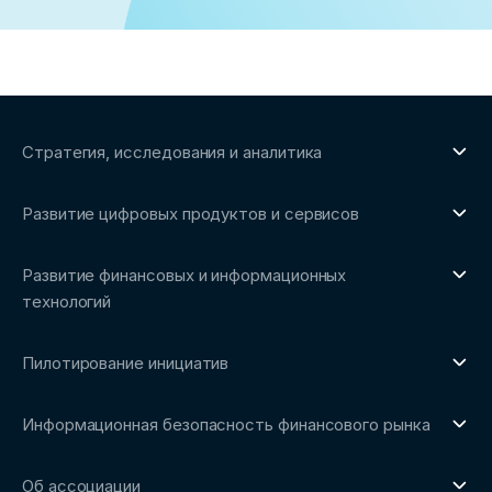
Стратегия, исследования и аналитика
О направлении
Развитие цифровых продуктов и сервисов
Обзоры рынка и аналитические исследования
О направлении
Бенчмаркинг-исследования
Развитие финансовых и информационных
Трендвотчинг и информационный сервис
технологий
О направлении
Пилотирование инициатив
Репозиторий Ассоциации
О направлении
Сообщество FinDevSecOps
Информационная безопасность финансового рынка
Площадка пилотного тестирования
Совет архитекторов Ассоциации
О направлении
Ключевые пилоты
Об ассоциации
Рабочие группы