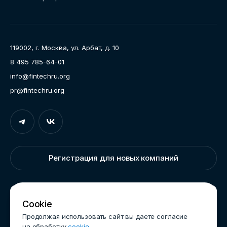
Направления работы
Ассоциация
Пресс-центр
119002, г. Москва, ул. Арбат, д. 10
Карьера
8 495 785-64-01
Контакты
info@fintechru.org
Документы
pr@fintechru.org
Вход
Укажите вашу корпоративную почту. На неё мы вышлем
ссылку для входа
Регистрация для новых компаний
Корпоративный email
Написать нам
Cookie
Продолжая использовать сайт вы даете согласие
на обработку
cookie