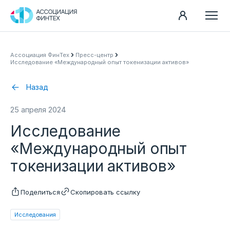
Направления
Ассоциация ФинТех
Пресс-центр
Исследование «Международный опыт токенизации активов»
Ассоциация
Пресс-центр
Назад
Карьера
25 апреля 2024
Контакты
Исследование
Документы
«Международный опыт
токенизации активов»
Поделиться
Скопировать ссылку
Исследования