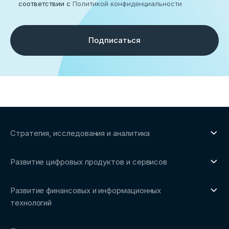
соответствии с
Политикой конфиденциальности
Подписаться
Стратегия, исследования и аналитика
О направлении
Развитие цифровых продуктов и сервисов
Обзоры рынка и аналитические исследования
О направлении
Бенчмаркинг-исследования
Развитие финансовых и информационных
Трендвотчинг и информационный сервис
технологий
О направлении