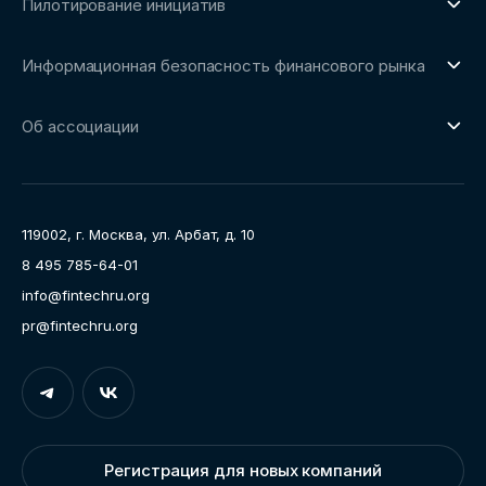
Пилотирование инициатив
Репозиторий Ассоциации
О направлении
Сообщество FinDevSecOps
Информационная безопасность финансового рынка
Площадка пилотного тестирования
Совет архитекторов Ассоциации
О направлении
Ключевые пилоты
Об ассоциации
Рабочие группы
Направления работы
Ассоциация
Пресс-центр
119002, г. Москва, ул. Арбат, д. 10
Карьера
8 495 785-64-01
Контакты
info@fintechru.org
Документы
pr@fintechru.org
Вход
Укажите вашу корпоративную почту. На неё мы вышлем
ссылку для входа
Регистрация для новых компаний