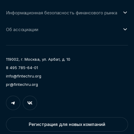
О направлении
Сообщество FinDevSecOps
Информационная безопасность финансового рынка
Площадка пилотного тестирования
Совет архитекторов Ассоциации
О направлении
Ключевые пилоты
Об ассоциации
Рабочие группы
Направления работы
Ассоциация
Пресс-центр
119002, г. Москва, ул. Арбат, д. 10
Карьера
8 495 785-64-01
Контакты
info@fintechru.org
Документы
pr@fintechru.org
Вход
Укажите вашу корпоративную почту. На неё мы вышлем
ссылку для входа
Регистрация для новых компаний