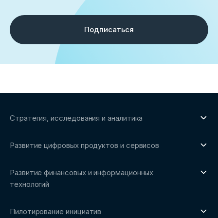
Подписаться
Стратегия, исследования и аналитика
О направлении
Развитие цифровых продуктов и сервисов
Обзоры рынка и аналитические исследования
О направлении
Бенчмаркинг-исследования
Развитие финансовых и информационных
Трендвотчинг и информационный сервис
технологий
О направлении
Пилотирование инициатив
Репозиторий Ассоциации