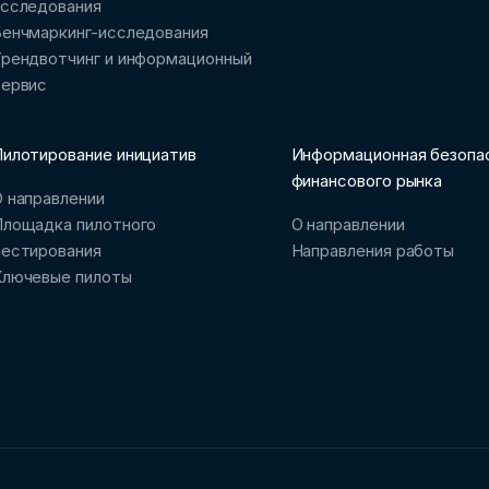
исследования
Бенчмаркинг-исследования
рендвотчинг и информационный
сервис
илотирование инициатив
Информационная безопа
финансового рынка
 направлении
Площадка пилотного
О направлении
тестирования
Направления работы
Ключевые пилоты