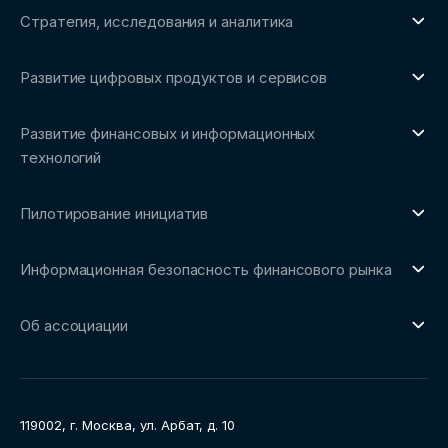
Стратегия, исследования и аналитика
О направлении
Развитие цифровых продуктов и сервисов
Обзоры рынка и аналитические исследования
О направлении
Бенчмаркинг-исследования
Развитие финансовых и информационных
Трендвотчинг и информационный сервис
технологий
О направлении
Пилотирование инициатив
Репозиторий Ассоциации
О направлении
Сообщество FinDevSecOps
Информационная безопасность финансового рынка
Площадка пилотного тестирования
Совет архитекторов Ассоциации
О направлении
Ключевые пилоты
Об ассоциации
Рабочие группы
Направления работы
Ассоциация
Пресс-центр
119002, г. Москва, ул. Арбат, д. 10
Карьера