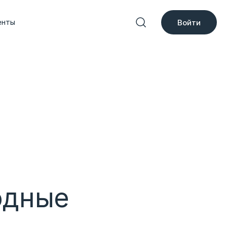
енты
Войти
одные