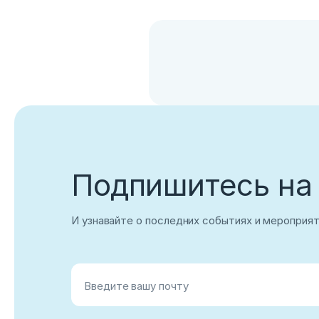
Вход
Подпишитесь на
Укажите вашу корпоративную почту. На неё мы выш
И узнавайте о последних событиях и мероприя
для входа
Корпоративный email
Введите вашу почту