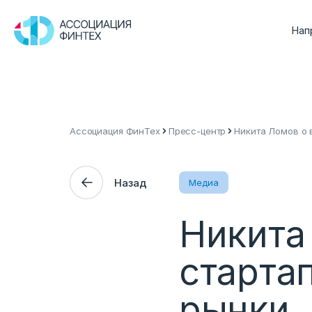
Нап
Ассоциация ФинТех
Пресс-центр
Никита Ломов о 
Назад
Медиа
Никита
старта
рынки