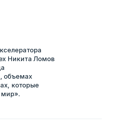
акселератора
ех Никита Ломов
да
, объемах
ках, которые
 мир».