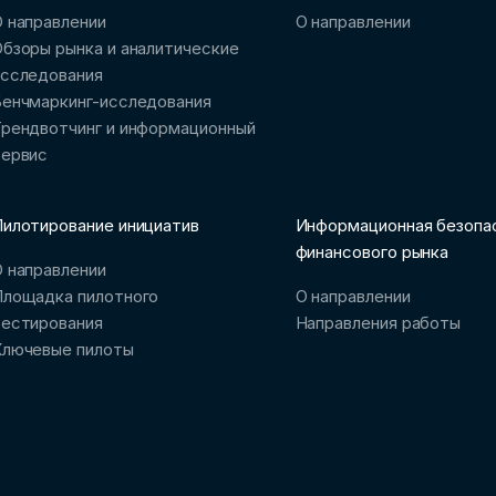
 направлении
О направлении
бзоры рынка и аналитические
исследования
Бенчмаркинг-исследования
рендвотчинг и информационный
сервис
илотирование инициатив
Информационная безопа
финансового рынка
 направлении
Площадка пилотного
О направлении
тестирования
Направления работы
Ключевые пилоты