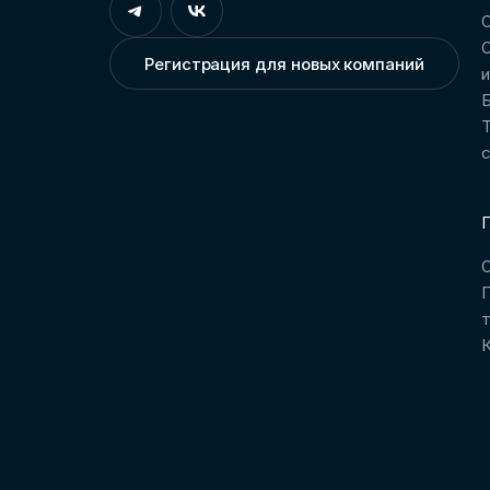
О
О
Регистрация для новых компаний
Т
П
О