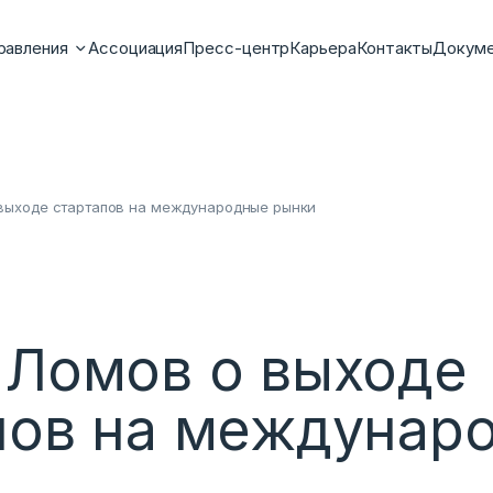
равления
Ассоциация
Пресс-центр
Карьера
Контакты
Докум
выходе стартапов на международные рынки
 Ломов о выходе
пов на междунар