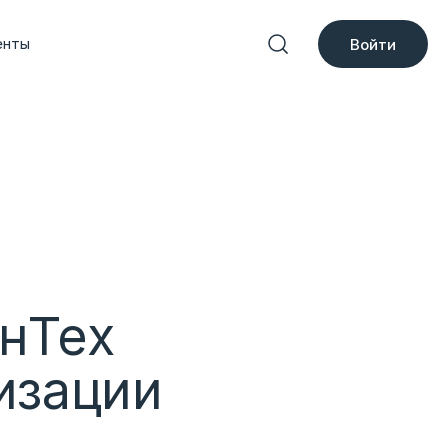
енты
Войти
нТех
изации