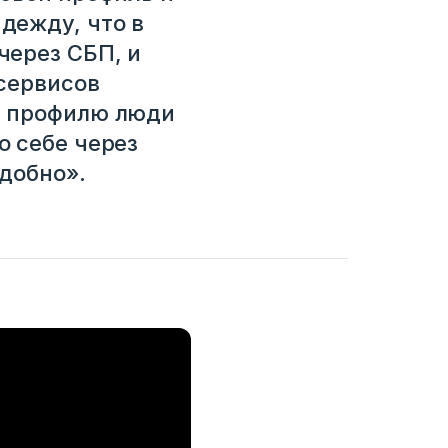
дежду, что в
через СБП, и
сервисов
у профилю люди
о себе через
добно».