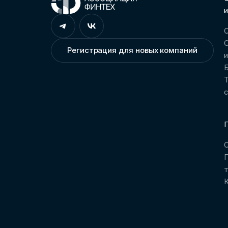
и
О
О
Регистрация для новых компаний
Т
П
О