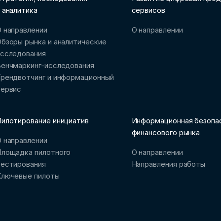
 аналитика
сервисов
 направлении
О направлении
бзоры рынка и аналитические
исследования
Бенчмаркинг-исследования
рендвотчинг и информационный
сервис
илотирование инициатив
Информационная безопа
финансового рынка
 направлении
Площадка пилотного
О направлении
тестирования
Направления работы
Ключевые пилоты