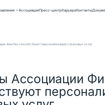
равления
Ассоциация
Пресс-центр
Карьера
Контакты
Докум
ции ФинТех способствуют персонализации страховых услуг
ы Ассоциации Фи
ствуют персонал
вых услуг