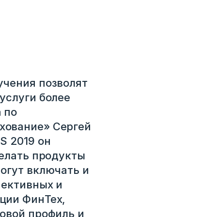
учения позволят
услуги более
 по
хование» Сергей
S 2019 он
делать продукты
огут включать и
пективных и
ции ФинТех,
овой профиль и