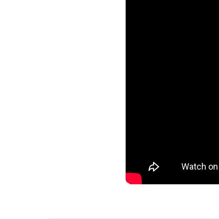
Вход
Укажите вашу корпоративную почту. На неё мы выш
для входа
Корпоративный email