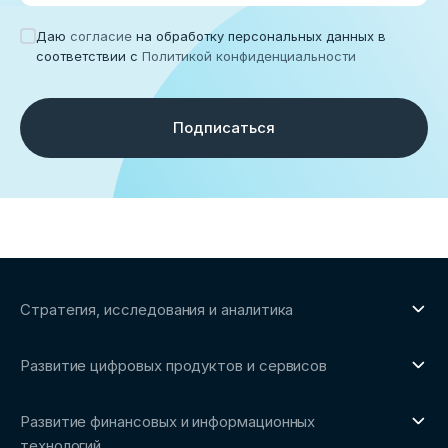
Даю
согласие
на обработку персональных данных в
соответствии с
Политикой конфиденциальности
Подписаться
Стратегия, исследования и аналитика
О направлении
Развитие цифровых продуктов и сервисов
Обзоры рынка и аналитические исследования
О направлении
Бенчмаркинг-исследования
Развитие финансовых и информационных
Трендвотчинг и информационный сервис
технологий