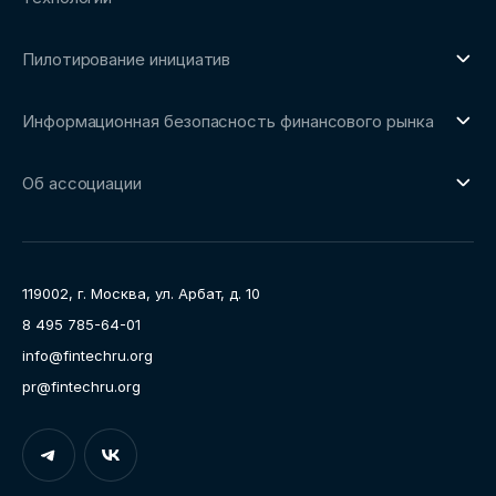
О направлении
Пилотирование инициатив
Репозиторий Ассоциации
О направлении
Сообщество FinDevSecOps
Информационная безопасность финансового рынка
Площадка пилотного тестирования
Совет архитекторов Ассоциации
О направлении
Ключевые пилоты
Об ассоциации
Рабочие группы
Направления работы
Ассоциация
Пресс-центр
119002, г. Москва, ул. Арбат, д. 10
Карьера
8 495 785-64-01
Контакты
info@fintechru.org
Документы
pr@fintechru.org
Вход