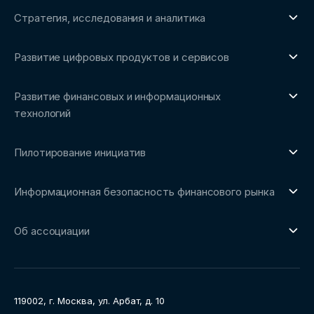
Стратегия, исследования и аналитика
О направлении
Развитие цифровых продуктов и сервисов
Обзоры рынка и аналитические исследования
О направлении
Бенчмаркинг-исследования
Развитие финансовых и информационных
Трендвотчинг и информационный сервис
технологий
О направлении
Пилотирование инициатив
Репозиторий Ассоциации
О направлении
Сообщество FinDevSecOps
Информационная безопасность финансового рынка
Площадка пилотного тестирования
Совет архитекторов Ассоциации
О направлении
Ключевые пилоты
Об ассоциации
Рабочие группы
Направления работы
Ассоциация
Пресс-центр
119002, г. Москва, ул. Арбат, д. 10
Карьера