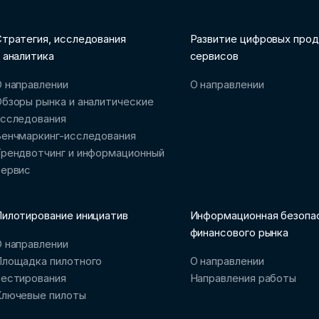
тратегия, исследования
Развитие цифровых прод
 аналитика
сервисов
 направлении
О направлении
бзоры рынка и аналитические
исследования
Бенчмаркинг-исследования
рендвотчинг и информационный
сервис
илотирование инициатив
Информационная безопа
финансового рынка
 направлении
Площадка пилотного
О направлении
тестирования
Направления работы
Ключевые пилоты