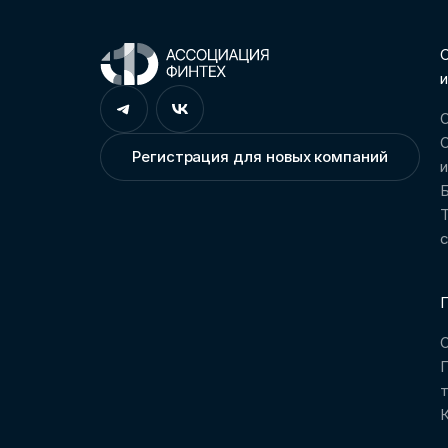
С
и
О
О
Регистрация для новых компаний
Т
П
О