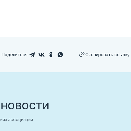
лем ссылку
Поделиться
Скопировать ссылку
 новости
аться
тиях ассоциации