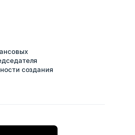
нансовых
едседателя
жности создания