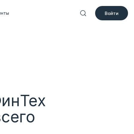
енты
Войти
ФинТех
всего