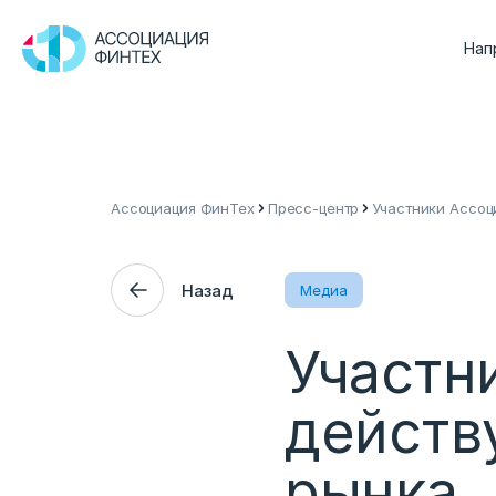
Нап
Ассоциация ФинТех
Пресс-центр
Участники Ассоц
Назад
Медиа
Участн
действ
рынка