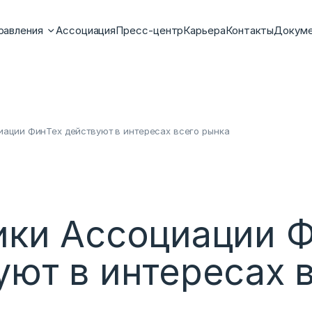
равления
Ассоциация
Пресс-центр
Карьера
Контакты
Докум
иации ФинТех действуют в интересах всего рынка
ики Ассоциации 
уют в интересах 