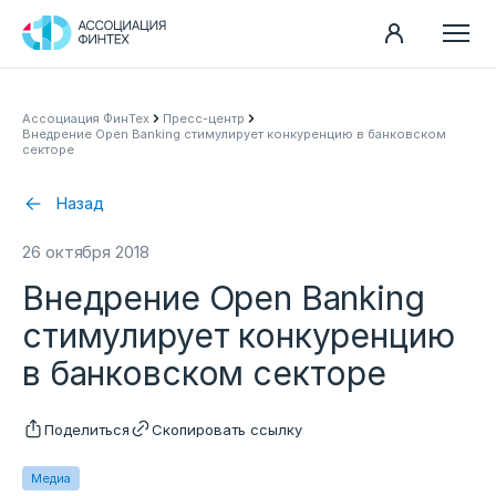
Направления
Ассоциация ФинТех
Пресс-центр
Внедрение Open Banking стимулирует конкуренцию в банковском
Ассоциация
секторе
Пресс-центр
Назад
Карьера
26 октября 2018
Контакты
Внедрение Open Banking
Документы
стимулирует конкуренцию
в банковском секторе
Поделиться
Скопировать ссылку
Медиа