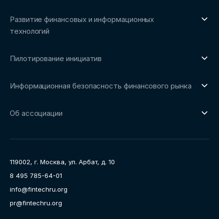
О направлении
Бенчмаркинг-исследования
Развитие финансовых и информационных
Трендвотчинг и информационный сервис
технологий
О направлении
Пилотирование инициатив
Репозиторий Ассоциации
О направлении
Сообщество FinDevSecOps
Информационная безопасность финансового рынка
Площадка пилотного тестирования
Совет архитекторов Ассоциации
О направлении
Ключевые пилоты
Об ассоциации
Рабочие группы
Направления работы
Ассоциация
Пресс-центр
119002, г. Москва, ул. Арбат, д. 10
Карьера
8 495 785-64-01
Контакты
info@fintechru.org
Документы
pr@fintechru.org