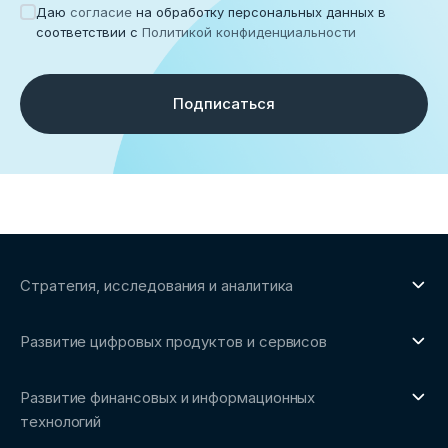
Даю
согласие
на обработку персональных данных в
соответствии с
Политикой конфиденциальности
Подписаться
Стратегия, исследования и аналитика
О направлении
Развитие цифровых продуктов и сервисов
Обзоры рынка и аналитические исследования
О направлении
Бенчмаркинг-исследования
Развитие финансовых и информационных
Трендвотчинг и информационный сервис
технологий