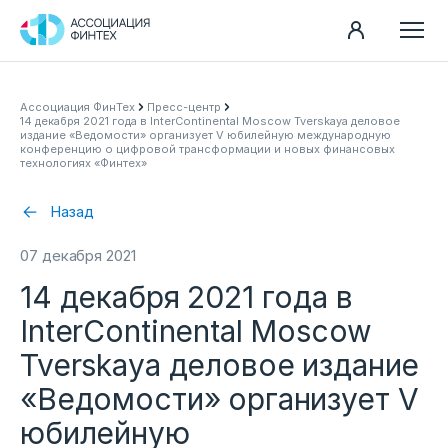
Направления
Ассоциация ФинТех
Пресс-центр
14 декабря 2021 года в InterContinental Moscow Tverskaya деловое
Ассоциация
издание «Ведомости» организует V юбилейную международную
конференцию о цифровой трансформации и новых финансовых
технологиях «Финтех»
Пресс-центр
Карьера
Назад
Контакты
07 декабря 2021
Документы
14 декабря 2021 года в
InterContinental Moscow
Tverskaya деловое издание
«Ведомости» организует V
юбилейную