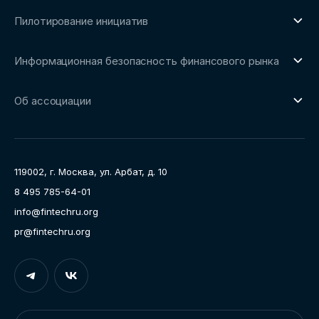
О направлении
Пилотирование инициатив
Репозиторий Ассоциации
О направлении
Сообщество FinDevSecOps
Информационная безопасность финансового рынка
Площадка пилотного тестирования
Совет архитекторов Ассоциации
О направлении
Ключевые пилоты
Об ассоциации
Рабочие группы
Направления работы
Ассоциация
Пресс-центр
119002, г. Москва, ул. Арбат, д. 10
Карьера
8 495 785-64-01
Контакты
info@fintechru.org
Документы
pr@fintechru.org