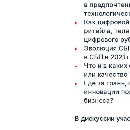
в предпочтени
технологичес
Как цифровой 
ритейла, тел
цифрового руб
Эволюция СБП
в СБП в 2021 
Что и в каких
или качество
Где та грань,
Вход
инновации по
бизнеса?
Укажите вашу корпоративную почту. На неё мы выш
для входа
В дискуссии уча