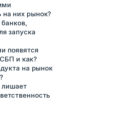
кими
 на них рынок?
 банков,
ля запуска
ии появятся
 СБП и как?
одукта на рынок
?
ё лишает
тветственность