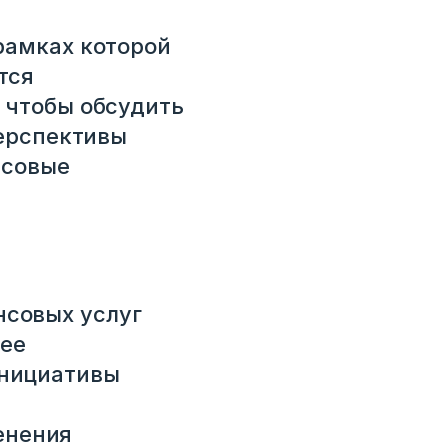
рамках которой
тся
 чтобы обсудить
перспективы
нсовые
нсовых услуг
лее
инициативы
енения