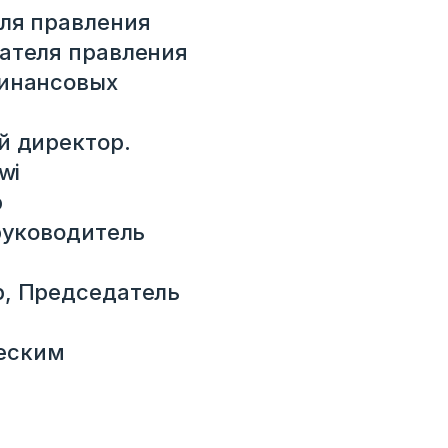
ля правления
ателя правления
финансовых
й директор.
wi
р
руководитель
р, Председатель
ческим