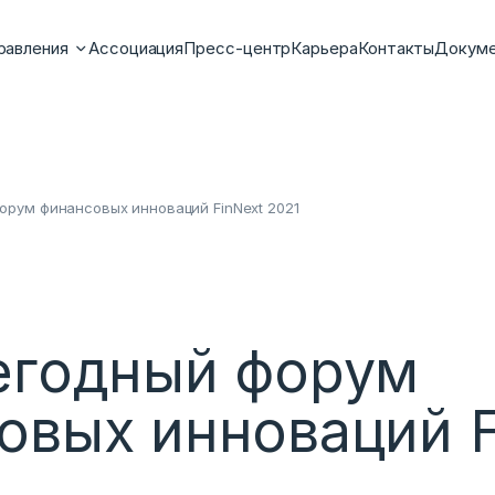
равления
Ассоциация
Пресс-центр
Карьера
Контакты
Докум
орум финансовых инноваций FinNext 2021
егодный форум
овых инноваций F