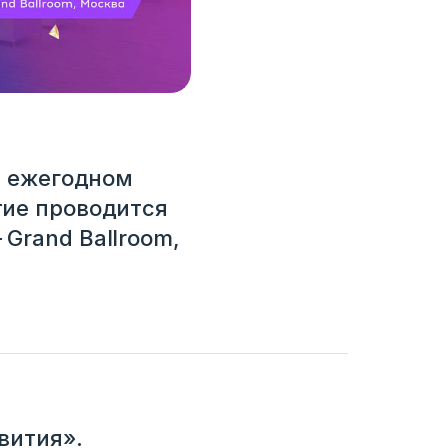
м ежегодном
тие проводится
Grand Ballroom,
вития».