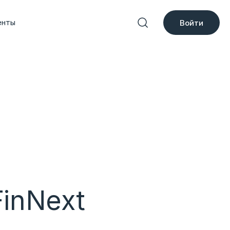
енты
Войти
inNext