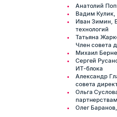
Корпоративный email
Анатолий Поп
Вадим Кулик,
Войти
Иван Зимин, 
технологий
Нет учетной записи?
Зарегистриров
Татьяна Жарк
Член совета д
Михаил Бернер
Сергей Русан
ИТ-блока
Александр Гл
совета дирек
Ольга Суслова
партнерства
Олег Баранов