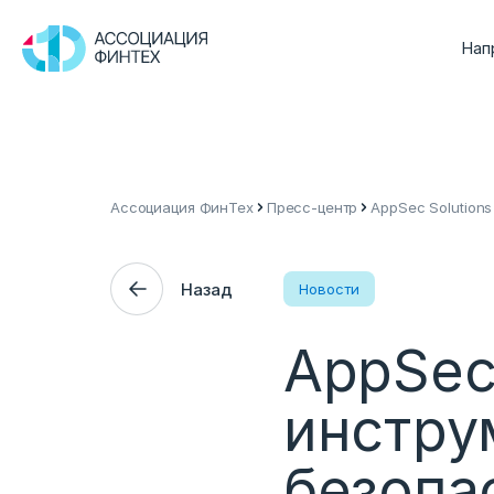
Нап
Ассоциация ФинТех
Пресс-центр
AppSec Solution
Назад
Новости
AppSec
инстру
безопа