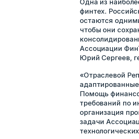
Одна из наиболе
финтех. Российс
остаются одними
чтобы они сохра
Вход
консолидирован
Ассоциации ФинТ
Укажите вашу корпоративную почту. На неё мы выш
Юрий Сергеев, г
для входа
«Отраслевой Реп
адаптированные 
Корпоративный email
Помощь финансо
требований по и
Войти
организация про
задачи Ассоциац
Нет учетной записи?
Зарегистриров
технологических