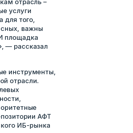
кам отрасль –
ые услуги
 для того,
асных, важны
 И площадка
, — рассказал
ые инструменты,
ой отрасли.
левых
ности,
иоритетные
епозитории АФТ
ского ИБ-рынка