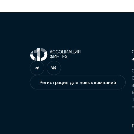
С
и
О
О
Регистрация для новых компаний
Т
П