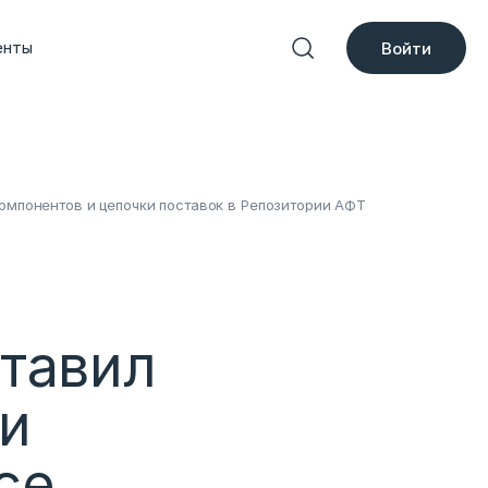
енты
Войти
компонентов и цепочки поставок в Репозитории АФТ
ставил
и
ce