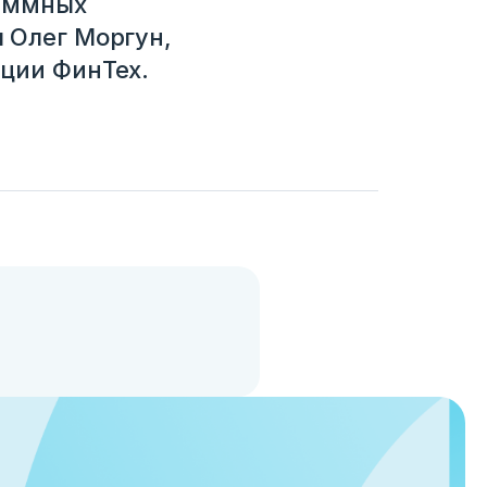
раммных
 Олег Моргун,
ции ФинТех.