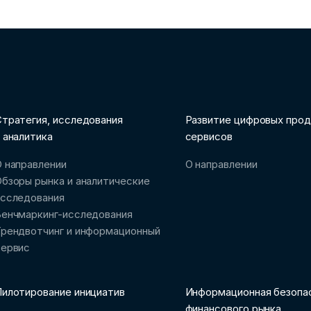
тратегия, исследования
Развитие цифровых прод
 аналитика
сервисов
 направлении
О направлении
бзоры рынка и аналитические
исследования
Бенчмаркинг-исследования
рендвотчинг и информационный
сервис
илотирование инициатив
Информационная безопа
финансового рынка