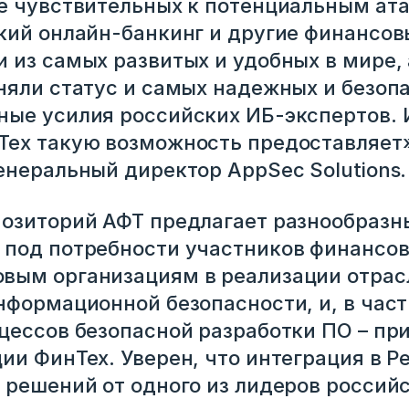
е чувствительных к потенциальным ата
кий онлайн-банкинг и другие финансов
 из самых развитых и удобных в мире, а
няли статус и самых надежных и безоп
ные усилия российских ИБ-экспертов.
ех такую возможность предоставляет»
лем ссылку
енеральный директор AppSec Solutions.
озиторий АФТ предлагает разнообразн
под потребности участников финансов
вым организациям в реализации отрас
нформационной безопасности, и, в част
цессов безопасной разработки ПО – пр
ии ФинТех. Уверен, что интеграция в Р
аться
 решений от одного из лидеров россий