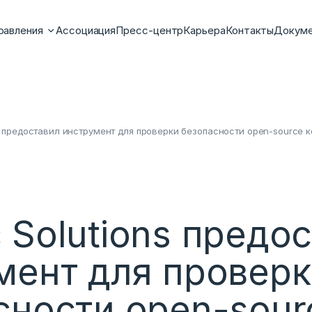
равления
Ассоциация
Пресс-центр
Карьера
Контакты
Докум
s предоставил инструмент для проверки безопасности open-source 
 Solutions предо
мент для проверк
сности open-sour