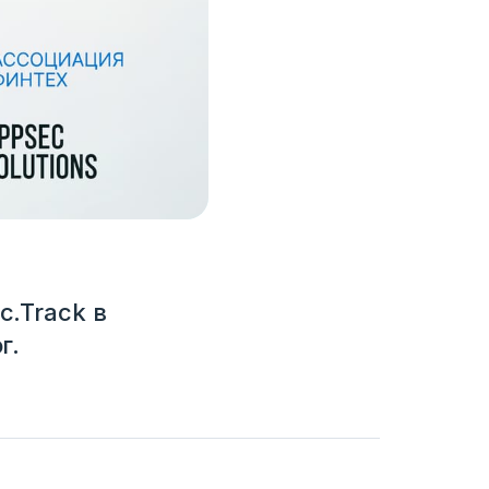
.Track в
г.