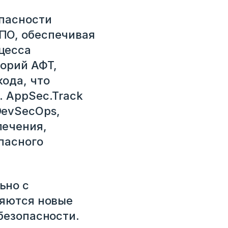
опасности
ПО, обеспечивая
цесса
орий АФТ,
ода, что
. AppSec.Track
DevSecOps,
печения,
пасного
ьно с
ляются новые
безопасности.