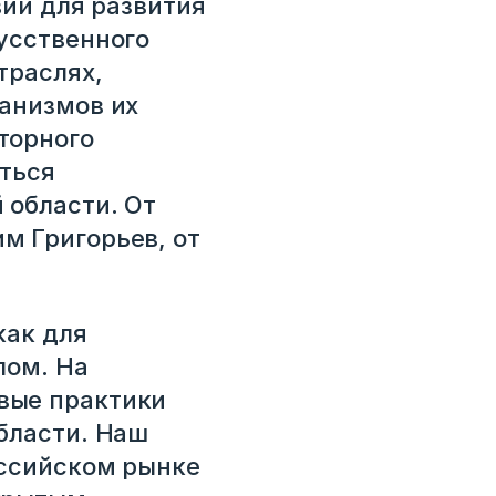
вий для развития
усственного
траслях,
ханизмов их
торного
ться
 области. От
м Григорьев, от
как для
лом. На
вые практики
бласти. Наш
оссийском рынке