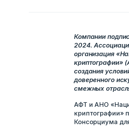
Компании подпи
2024. Ассоциаци
организация «На
криптографии» (
создания услови
доверенного иск
смежных отрасл
АФТ и АНО «Нац
криптографии» п
Консорциума для