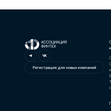
С
и
О
О
Регистрация для новых компаний
Т
П