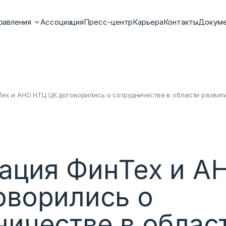
равления
Ассоциация
Пресс-центр
Карьера
Контакты
Докум
ех и АНО НТЦ ЦК договорились о сотрудничестве в области развит
ация ФинТех и А
оворились о
ничестве в облас