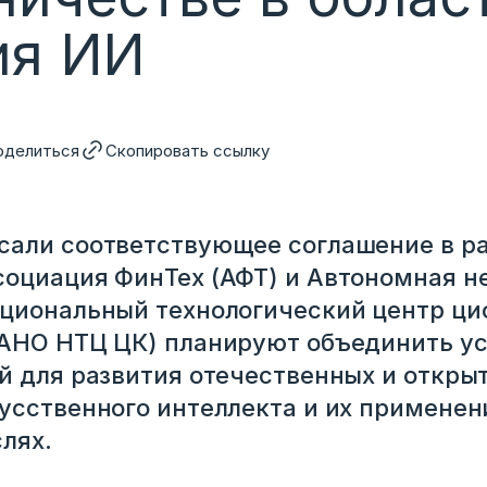
ия ИИ
оделиться
Скопировать ссылку
сали соответствующее соглашение в р
социация ФинТех (АФТ) и Автономная 
ациональный технологический центр ц
(АНО НТЦ ЦК) планируют объединить ус
й для развития отечественных и откры
усственного интеллекта и их применен
лях.