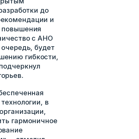
ткрытым
 разработки до
рекомендации и
и повышения
ничество с АНО
 очередь, будет
шению гибкости,
 подчеркнул
орьев.
обеспеченная
 технологии, в
организации,
ить гармоничное
ование