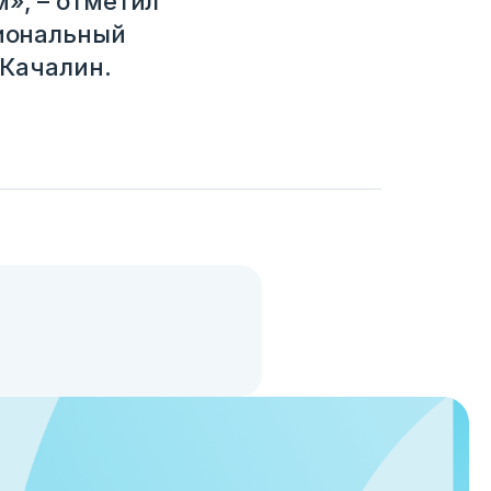
», – отметил
иональный
 Качалин.