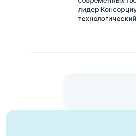
современных го
лидер Консорци
технологический