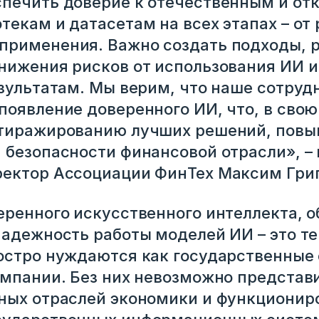
спечить доверие к отечественным и о
текам и датасетам на всех этапах – от
применения. Важно создать подходы, 
нижения рисков от использования ИИ 
езультатам. Мы верим, что наше сотруд
появление доверенного ИИ, что, в свою
лем ссылку
 тиражированию лучших решений, повы
 безопасности финансовой отрасли», –
ректор Ассоциации ФинТех Максим Григ
еренного искусственного интеллекта, 
надежность работы моделей ИИ – это те
остро нуждаются как государственные 
омпании. Без них невозможно представ
аться
ных отраслей экономики и функционир