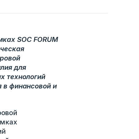
амках SOC FORUM
рческая
фровой
лия для
ых технологий
я в финансовой и
ровой
амках
ий