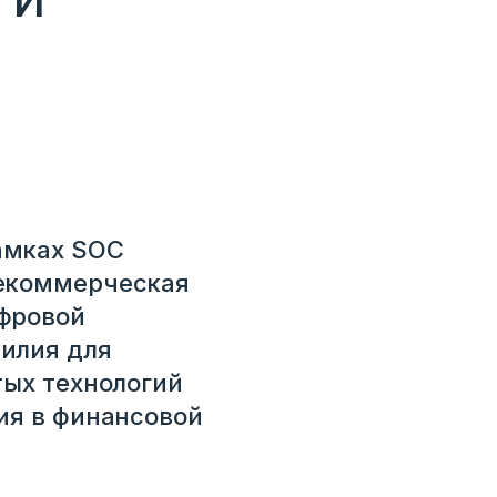
амках SOC
некоммерческая
ифровой
илия для
тых технологий
ия в финансовой