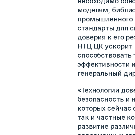
необходимо обе
моделям, библио
промышленного 
стандарты для с
доверия к его р
Вход
НТЦ ЦК ускорит 
Укажите вашу корпоративную почту. На неё мы выш
способствовать
для входа
эффективности и
генеральный ди
Корпоративный email
«Технологии дов
безопасность и 
Войти
которых сейчас 
так и частные к
Нет учетной записи?
Зарегистриров
развитие различ