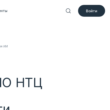
енты
Войти
ия ИИ
НО НТЦ
ти