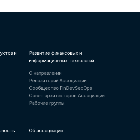
уктов и
Развитие финансовых и
информационных технологий
О направлении
Репозиторий Ассоциации
Сообщество FinDevSecOps
Совет архитекторов Ассоциации
Рабочие группы
сность
Об ассоциации