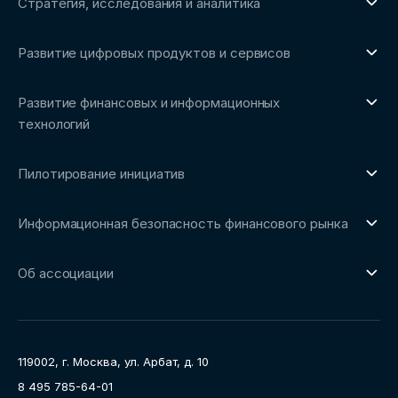
Стратегия, исследования и аналитика
О направлении
Развитие цифровых продуктов и сервисов
Обзоры рынка и аналитические исследования
О направлении
Бенчмаркинг-исследования
Развитие финансовых и информационных
Трендвотчинг и информационный сервис
технологий
О направлении
Пилотирование инициатив
Репозиторий Ассоциации
О направлении
Сообщество FinDevSecOps
Информационная безопасность финансового рынка
Площадка пилотного тестирования
Совет архитекторов Ассоциации
О направлении
Ключевые пилоты
Об ассоциации
Рабочие группы
Направления работы
Ассоциация
Пресс-центр
119002, г. Москва, ул. Арбат, д. 10
Карьера
8 495 785-64-01
Контакты