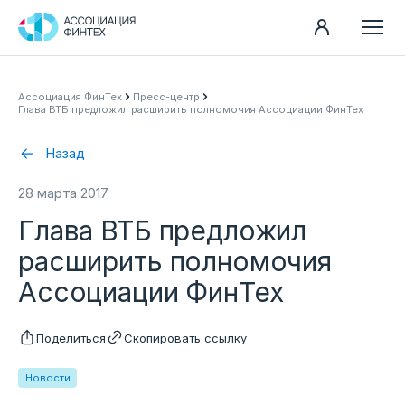
Направления
Ассоциация ФинТех
Пресс-центр
Глава ВТБ предложил расширить полномочия Ассоциации ФинТех
Ассоциация
Пресс-центр
Назад
Карьера
28 марта 2017
Контакты
Глава ВТБ предложил
Документы
расширить полномочия
Ассоциации ФинТех
Поделиться
Скопировать ссылку
Новости