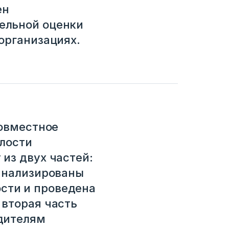
ен
ельной оценки
организациях.
совместное
елости
из двух частей:
оанализированы
сти и проведена
 вторая часть
дителям