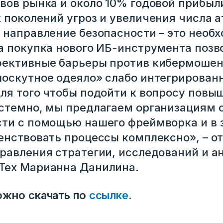
вов рынка и около 10% годовой прибыл
 поколений угроз и увеличения числа а
 направление безопасности – это необ
а покупка нового ИБ-инструмента позв
фективные барьеры против кибермошен
оскутное одеяло» слабо интегрирован
ля того чтобы подойти к вопросу повы
стемно, мы предлагаем организациям 
ти с помощью нашего фреймворка и в 
енствовать процессы комплексно», – о
равления стратегии, исследований и а
Тех Марианна Данилина.
ожно скачать по
ссылке
.