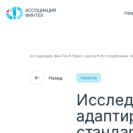
Нап
Ассоциация ФинТех
Пресс-центр
Исследование АФ
Назад
Новости
Исслед
адапти
станда