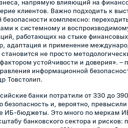
знеса, напрямую влияющий на финансо
ерие клиентов. Важно подходить к вы
безопасности комплексно: переходить
ками к системному и воспроизводимому
ций, работающих на стыке финансовых
ор, адаптация и применение междунар
аться
становится не просто методологическ
фактором устойчивости и доверия». – 
правления информационной безопаснос
р Товстолип.
ссийские банки потратили от 330 до 39
безопасность и, вероятно, превысили
 ИБ-бюджеты. Это много по меркам ИБ
штабу банковского сектора и рисков: 