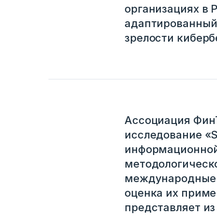
организациях в 
адаптированный
зрелости киберб
Ассоциация ФинТ
исследование «Se
информационной 
методологическо
международные 
оценка их приме
представляет и