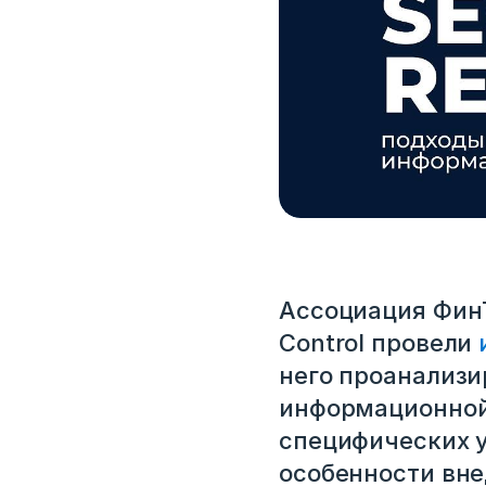
Ассоциация ФинТ
Control провели
него проанализ
информационной 
специфических у
особенности вн