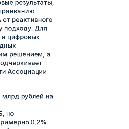
вые результаты,
страиванию
 от реактивного
 подходу. Для
 и цифровых
одных
им решением, а
подчеркивает
ти Ассоциации
0 млрд рублей на
, но
примерно 0,2%