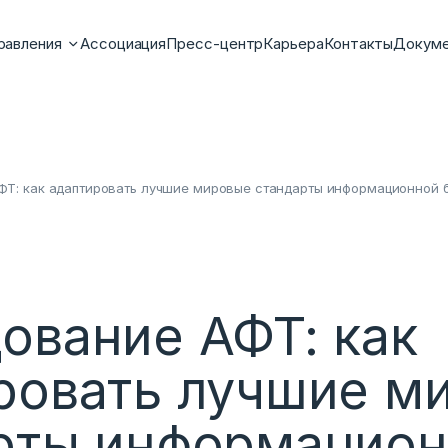
равления
Ассоциация
Пресс-центр
Карьера
Контакты
Докум
Т: как адаптировать лучшие мировые стандарты информационной б
ование АФТ: как
ровать лучшие м
рты информацио