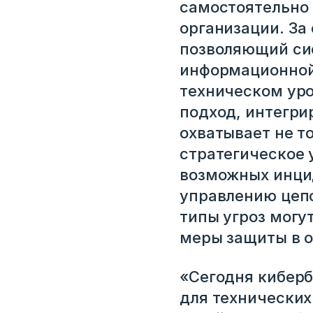
самостоятельно 
организации. За
позволяющий си
информационной 
техническом уро
подход, интегри
охватывает не т
стратегическое 
возможных инцид
управлению цепо
типы угроз могу
Вход
меры защиты в о
Укажите вашу корпоративную почту. На неё мы выш
«Сегодня киберб
для входа
для технических