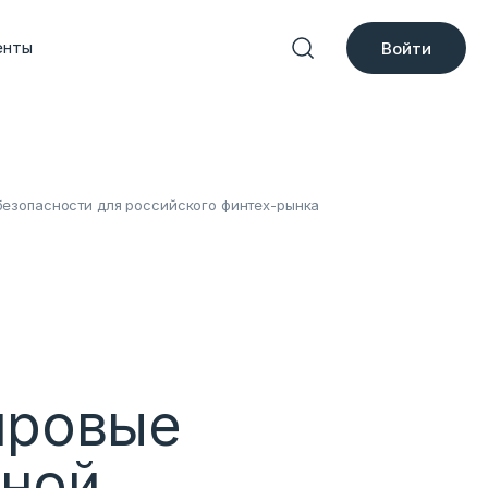
енты
Войти
езопасности для российского финтех-рынка
ировые
нной