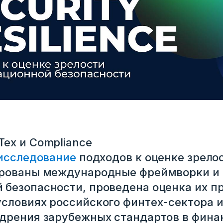
ех и Compliance
исследование
подходов к оценке зрелос
ированы международные фреймворки и 
безопасности, проведена оценка их п
словиях российского финтех-сектора 
едрения зарубежных стандартов в фина