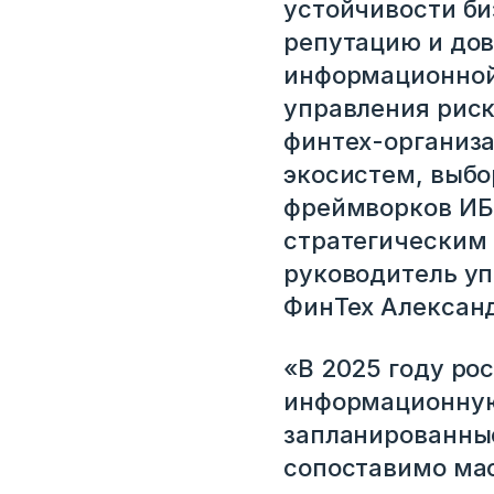
устойчивости би
Корпоративный email
репутацию и дов
информационной 
управления рис
Войти
финтех-организа
экосистем, выб
Нет учетной записи?
Зарегистриров
фреймворков ИБ 
стратегическим 
руководитель у
ФинТех Александ
«В 2025 году ро
информационную 
запланированные
сопоставимо мас