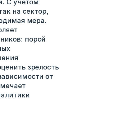
и. С учетом
так на сектор,
ходимая мера.
оляет
ников: порой
ных
шения
оценить зрелость
зависимости от
тмечает
налитики