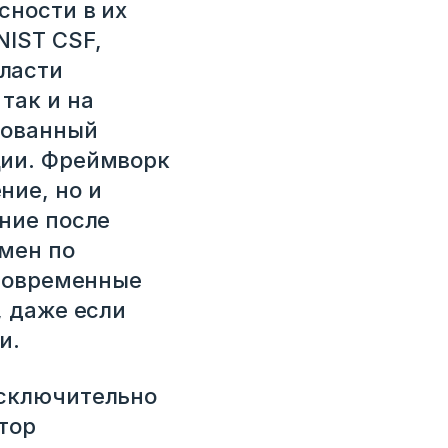
сности в их
NIST CSF,
ласти
так и на
рованный
ции. Фреймворк
ние, но и
ние после
мен по
 современные
, даже если
и.
исключительно
тор