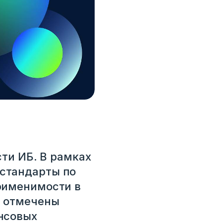
ти ИБ. В рамках
стандарты по
рименимости в
и отмечены
нсовых