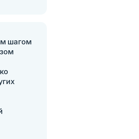
ым шагом
азом
ько
угих
й