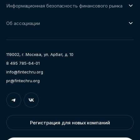
Сообщество FinDevSecOps
Информационная безопасность финансового рынка
Площадка пилотного тестирования
Совет архитекторов Ассоциации
О направлении
Ключевые пилоты
Об ассоциации
Рабочие группы
Направления работы
Ассоциация
Пресс-центр
119002, г. Москва, ул. Арбат, д. 10
Карьера
8 495 785-64-01
Контакты
info@fintechru.org
Документы
pr@fintechru.org
Вход
Укажите вашу корпоративную почту. На неё мы вышлем
ссылку для входа
Регистрация для новых компаний