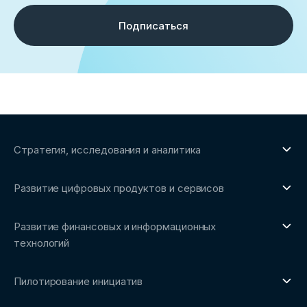
Подписаться
Стратегия, исследования и аналитика
О направлении
Развитие цифровых продуктов и сервисов
Обзоры рынка и аналитические исследования
О направлении
Бенчмаркинг-исследования
Развитие финансовых и информационных
Трендвотчинг и информационный сервис
технологий
О направлении
Пилотирование инициатив
Репозиторий Ассоциации
О направлении