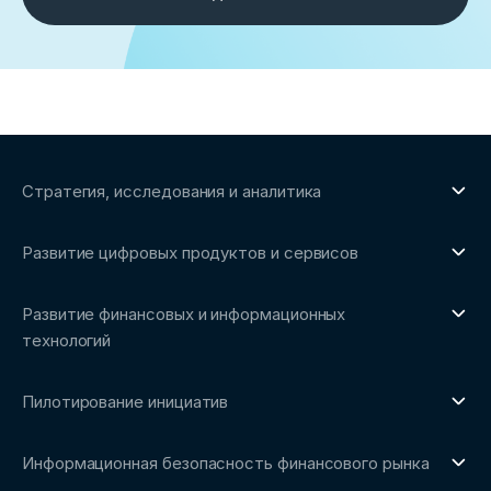
Стратегия, исследования и аналитика
О направлении
Развитие цифровых продуктов и сервисов
Обзоры рынка и аналитические исследования
О направлении
Бенчмаркинг-исследования
Развитие финансовых и информационных
Трендвотчинг и информационный сервис
технологий
О направлении
Пилотирование инициатив
Репозиторий Ассоциации
О направлении
Сообщество FinDevSecOps
Информационная безопасность финансового рынка
Площадка пилотного тестирования
Совет архитекторов Ассоциации