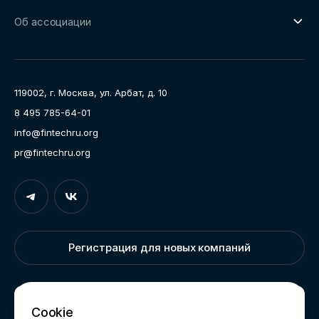
О направлении
Ключевые пилоты
Об ассоциации
Рабочие группы
Направления работы
Ассоциация
Пресс-центр
119002, г. Москва, ул. Арбат, д. 10
Карьера
8 495 785-64-01
Контакты
info@fintechru.org
Документы
pr@fintechru.org
Вход
Укажите вашу корпоративную почту. На неё мы вышлем
ссылку для входа
Регистрация для новых компаний
Корпоративный email
Написать нам
Cookie