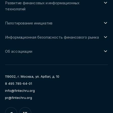
Бенчмаркинг-исследования
Развитие финансовых и информационных
Трендвотчинг и информационный сервис
технологий
О направлении
Пилотирование инициатив
Репозиторий Ассоциации
О направлении
Сообщество FinDevSecOps
Информационная безопасность финансового рынка
Площадка пилотного тестирования
Совет архитекторов Ассоциации
О направлении
Ключевые пилоты
Об ассоциации
Рабочие группы
Направления работы
Ассоциация
Пресс-центр
119002, г. Москва, ул. Арбат, д. 10
Карьера
8 495 785-64-01
Контакты
info@fintechru.org
Документы
pr@fintechru.org