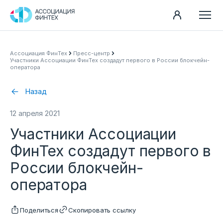
Направления
Ассоциация ФинТех
Пресс-центр
Участники Ассоциации ФинТех создадут первого в России блокчейн-
Ассоциация
оператора
Пресс-центр
Назад
Карьера
12 апреля 2021
Контакты
Участники Ассоциации
Документы
ФинТех создадут первого в
России блокчейн-
оператора
Поделиться
Скопировать ссылку