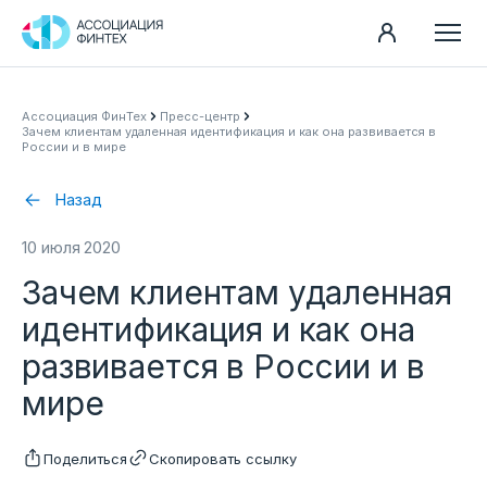
Направления
Ассоциация ФинТех
Пресс-центр
Зачем клиентам удаленная идентификация и как она развивается в
Ассоциация
России и в мире
Пресс-центр
Назад
Карьера
10 июля 2020
Контакты
Зачем клиентам удаленная
Документы
идентификация и как она
развивается в России и в
мире
Поделиться
Скопировать ссылку