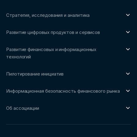
Стратегия, исследования и аналитика
О направлении
Развитие цифровых продуктов и сервисов
Обзоры рынка и аналитические исследования
О направлении
Бенчмаркинг-исследования
Развитие финансовых и информационных
Трендвотчинг и информационный сервис
технологий
О направлении
Пилотирование инициатив
Репозиторий Ассоциации
О направлении
Сообщество FinDevSecOps
Информационная безопасность финансового рынка
Площадка пилотного тестирования
Совет архитекторов Ассоциации
О направлении
Ключевые пилоты
Об ассоциации
Рабочие группы
Направления работы
Ассоциация
Пресс-центр