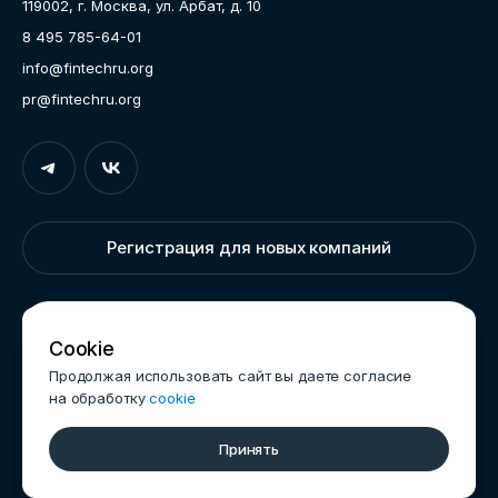
119002, г. Москва, ул. Арбат, д. 10
Карьера
8 495 785-64-01
Контакты
info@fintechru.org
Документы
pr@fintechru.org
Вход
Укажите вашу корпоративную почту. На неё мы вышлем
ссылку для входа
Регистрация для новых компаний
Корпоративный email
Написать нам
Cookie
Продолжая использовать сайт вы даете согласие
на обработку
cookie
Войти
Обработка данных
Принять
© 2025 Ассоциация ФинТех
Дизайн
CreativePeople
Нет учетной записи?
Зарегистрироваться